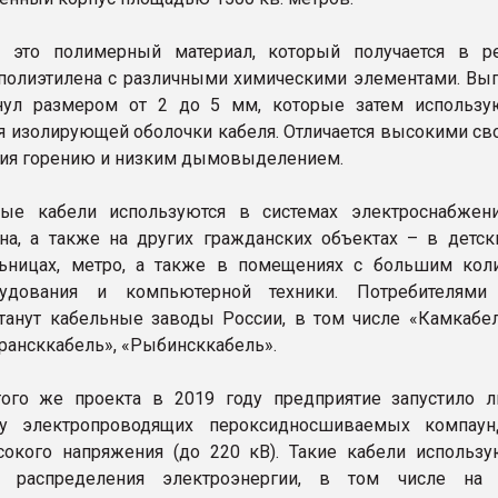
 это полимерный материал, который получается в ре
полиэтилена с различными химическими элементами. Вып
нул размером от 2 до 5 мм, которые затем использу
я изолирующей оболочки кабеля. Отличается высокими св
ия горению и низким дымовыделением.
ные кабели используются в системах электроснабжен
на, а также на других гражданских объектах – в детски
льницах, метро, а также в помещениях с большим кол
рудования и компьютерной техники. Потребителями
танут кабельные заводы России, в том числе «Камкабел
арансккабель», «Рыбинсккабель».
того же проекта в 2019 году предприятие запустило 
ву электропроводящих пероксидносшиваемых компау
окого напряжения (до 220 кВ). Такие кабели использу
 распределения электроэнергии, в том числе на 