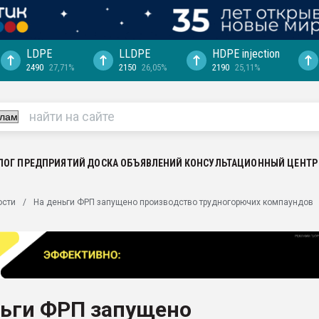
LDPE
LLDPE
HDPE injection
2490
27,71%
2150
26,05%
2190
25,11%
еса -
ината полного
"Ижевскому
ватить рынок
ЛОГ ПРЕДПРИЯТИЙ
ДОСКА ОБЪЯВЛЕНИЙ
КОНСУЛЬТАЦИОННЫЙ ЦЕНТР
ериала
машины:
ости
На деньги ФРП запущено производство трудногорючих компаундов
, с.-в.
ция выходит на
отке
ь" довольна
ньги ФРП запущено
ьном рынке