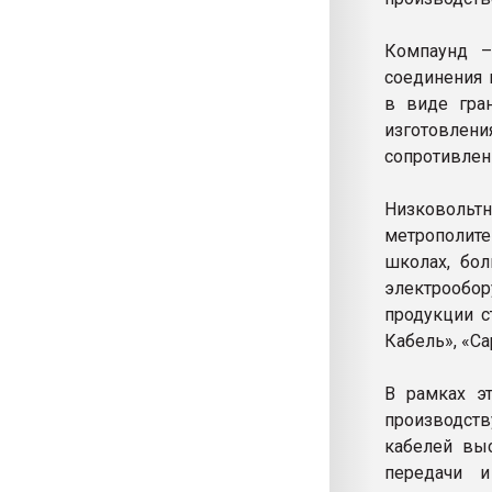
Компаунд –
соединения 
в виде гра
изготовлени
сопротивлен
Низковольт
метрополите
школах, бо
электрообо
продукции с
Кабель», «С
В рамках э
производст
кабелей выс
передачи и