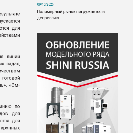
09/10/2025
Полимерный рынок погружается в
зультате
депрессию
ускается
ются для
ойствами
ия линий
х садах,
ичеством
 готовой
ь», «Эм-
линию по
ндов для
ются для
крупных