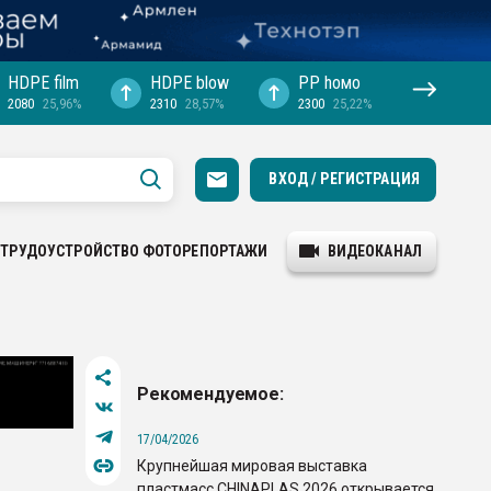
HDPE film
HDPE blow
PP hомо
2080
25,96%
2310
28,57%
2300
25,22%
ВХОД / РЕГИСТРАЦИЯ
ТРУДОУСТРОЙСТВО
ФОТОРЕПОРТАЖИ
ВИДЕОКАНАЛ
Рекомендуемое:
17/04/2026
Крупнейшая мировая выставка
пластмасс CHINAPLAS 2026 открывается