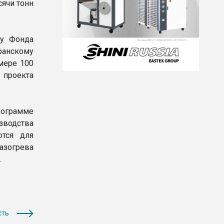
ячи тонн
му Фонда
ранскому
мере 100
 проекта
рограмме
зводства
ются для
зогрева
.
сть