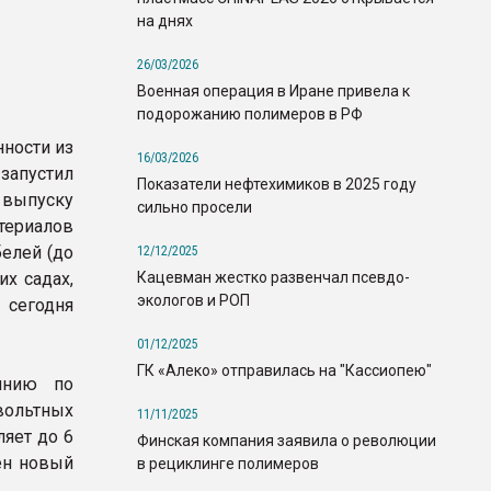
на днях
26/03/2026
Военная операция в Иране привела к
подорожанию полимеров в РФ
ности из
16/03/2026
запустил
Показатели нефтехимиков в 2025 году
 выпуску
сильно просели
териалов
елей (до
12/12/2025
Кацевман жестко развенчал псевдо-
их садах,
экологов и РОП
 сегодня
01/12/2025
ГК «Алеко» отправилась на "Кассиопею"
инию по
вольтных
11/11/2025
яет до 6
Финская компания заявила о революции
ен новый
в рециклинге полимеров