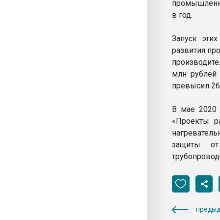
промышленны
в год.
Запуск эти
развития пр
производите
млн рублей 
превысил 26
В мае 2020
«Проекты р
нагревател
защиты от
трубопровод
предыд