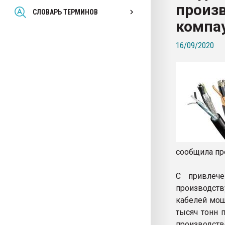
произ
Всё, что касается выду
СЛОВАРЬ ТЕРМИНОВ
бутылок
компа
16/09/2020
ПЕРЕЙТИ НА 
сообщила пр
С привлеч
производств
кабелей мощ
тысяч тонн 
производств