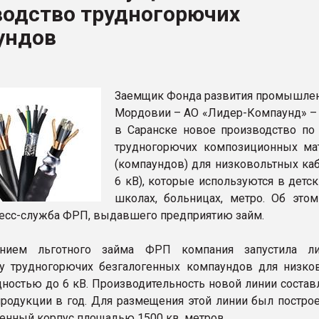
водство трудногорючих
ва ПЭТ
ундов
ФОРУМ
Заемщик Фонда развития промышлен
Мордовии – АО «Лидер-Компаунд» – 
в Саранске новое производство по
трудногорючих композиционных ма
(компаундов) для низковольтных каб
6 кВ), которые используются в детск
школах, больницах, метро. Об этом
есс-служба ФРП, выдавшего предприятию займ.
ением льготного займа ФРП компания запустила л
у трудногорючих безгалогенных компаундов для низко
ностью до 6 кВ. Производительность новой линии составл
продукции в год. Для размещения этой линии был постро
енный корпус площадью 1500 кв. метров.