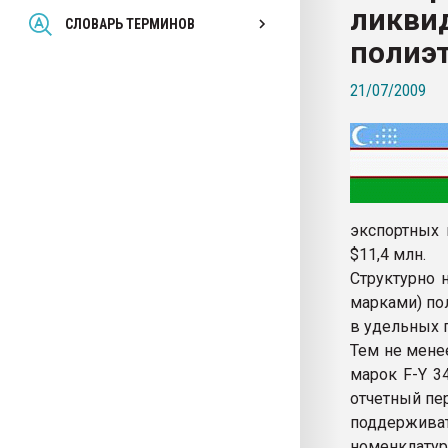
ликви
Всё, что касается выду
СЛОВАРЬ ТЕРМИНОВ
бутылок
полиэ
21/07/2009
ПЕРЕЙТИ НА 
экспортных 
$11,4 млн.
Структурно 
марками) по
в удельных п
Тем не мене
марок F-Y 3
отчетный пер
поддержив
номенклатур