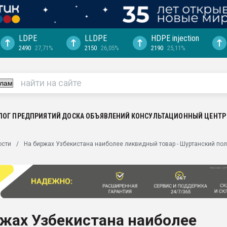
LDPE
LLDPE
HDPE injection
2490
27,71%
2150
26,05%
2190
25,11%
еса -
ината полного
"Ижевскому
ватить рынок
ЛОГ ПРЕДПРИЯТИЙ
ДОСКА ОБЪЯВЛЕНИЙ
КОНСУЛЬТАЦИОННЫЙ ЦЕНТР
ериала
машины:
ости
На биржах Узбекистана наиболее ликвидный товар - Шуртанский по
, с.-в.
ция выходит на
отке
ь" довольна
жах Узбекистана наиболее
ьном рынке