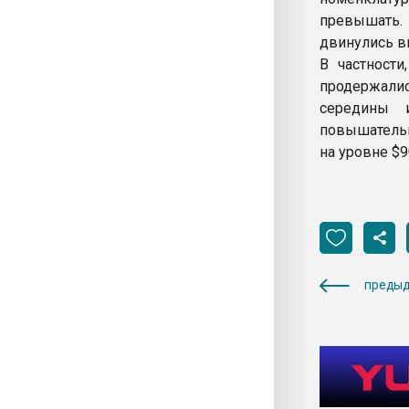
превышать.
двинулись в
В частност
продержались
середины 
повышательн
на уровне $9
предыд