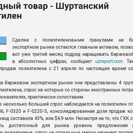
дный товар - Шуртанский
ва ПЭТ
тилен
ФОРУМ
Сделки с полиэтиленовыми гранулами на б
экспортном рынке остаются главным активом, поз
вот уже третий месяц подряд наращивать биржевой
в абсолютных цифрах, сообщает
uzreport.com
. Та
продаж полиэтилена с 21 апреля по настоящее время со
на биржевом экспортном рынке они представлены 4 груп
лиэтилена, спрос на которые со стороны иностранных потр
оказателях, практически сопоставим.
е несколько больший спрос наблюдается на полиэтилен п
46, F-0320 и F-0220-S, консолидированная доля продаж к
иод составила 43%, или $4,9 млн. Несмотря на то, что ГХК 
ать достаточный для рынка уровень предложения 
е полиэтилена, спрос на отдельные марки начинает посте