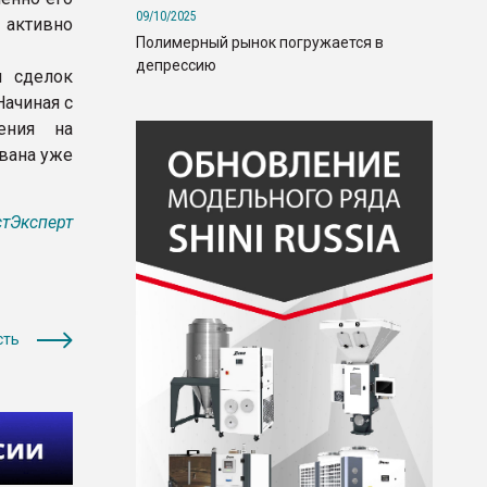
09/10/2025
 активно
Полимерный рынок погружается в
депрессию
ы сделок
Начиная с
ения на
вана уже
тЭксперт
сть