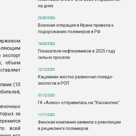
на днях
26/03/2026
Военная операция в Иране привела к
подорожанию полимеров в РФ
иржевом
16/03/2026
воляющим
Показатели нефтехимиков в 2025 году
 экспорт
сильно просели
к, объем
ставляет
12/12/2025
Кацевман жестко развенчал псевдо-
экологов и РОП
пами (10
ебителей,
01/12/2025
ГК «Алеко» отправилась на "Кассиопею"
леночных
оторых за
11/11/2025
стремится
Финская компания заявила о революции
по всей
в рециклинге полимеров
пенно его