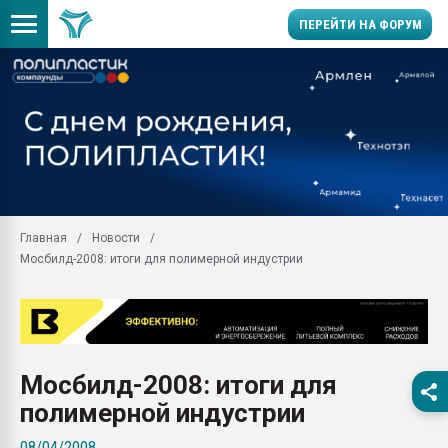
ПЕРЕЙТИ НА ФОРУМ
11.09.2020 Нанотрубки
универсальны, что рос
умельцы изготовили м
колонок полностью из 
Продажа готового бизн
производство SPC лам
цикла
Главная
Новости
Мосбилд-2008: итоги для полимерной индустрии
29.07.2026 ФРП помог 
заводу пластмасс" зах
ППЭ
Помощь в подборе мат
Вакуум-формовочные 
Мосбилд-2008: итоги для
ближайшее подмосковье
Подмосковье, Москва
полимерной индустрии
28.07.2026 Автоматиза
08/04/2008
первый план в перераб