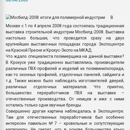
пластмасс
28.07.2026 "Техноникол
В
ситуацией на строител
Москве с 1 по 4 апреля 2008 года состоялась традиционная
выставка строительной индустрии Мосбилд-2008. Выставка
ПЕРЕЙТИ НА 
настолько большая, что проводится сразу на двух
крупнейших выставочных площадках города: Экспоцентре
на Красной Пресне и Крокус-Экспо на МКАД.
Что ждало специалиста полимерщика на данной выставке?
В Крокусе уже традиционно выставлялись производители
различных ПВХ-профилей и изделий их поливинилхлорида,
как-то оконных профилей, отделочных панелей, сайдинга и
т.д. Также можно было наблюдать изготовителей дверей,
различных отделочных материалов. Что приятно,
большинство переработчиков ПВХ на выставке –
отечественные производства. От немцев и иже с ними
остались только одни звучные бренды.
Совершенно другая картина наблюдалась в Экспоцентре.
Там для отечественных переработчиков был особенно
интересен павильон №7 – кровельные и сопутствующие
материалы. Не секрет, что в основе большинства крыш