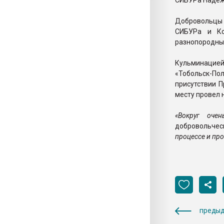
СИБУРа Надеж
Добровольцы о
СИБУРа и Ко
разнопородн
Кульминацией
«Тобольск-По
присутствии П
месту провел 
«Вокруг оче
добровольче
процессе и про
предыд