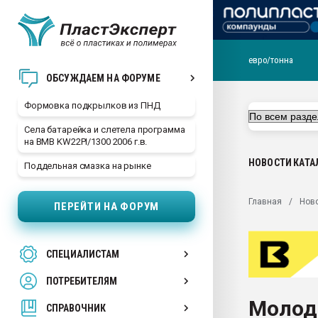
евро/тонна
Продажа готового бизн
ОБСУЖДАЕМ НА ФОРУМЕ
производство SPC лам
цикла
Формовка подкрылков из ПНД
29.07.2026 ФРП помог 
Села батарейка и слетела программа
заводу пластмасс" зах
на BMB KW22PI/1300 2006 г.в.
ППЭ
НОВОСТИ
КАТА
Поддельная смазка на рынке
Помощь в подборе мат
Вакуум-формовочные 
Главная
Нов
ПЕРЕЙТИ НА ФОРУМ
ближайшее подмосковье
Подмосковье, Москва
28.07.2026 Автоматиза
СПЕЦИАЛИСТАМ
первый план в перераб
пластмасс
ПОТРЕБИТЕЛЯМ
28.07.2026 "Техноникол
Молод
ситуацией на строител
СПРАВОЧНИК