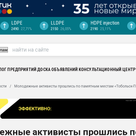
LDPE
LLDPE
HDPE injection
2490
27,71%
2150
26,05%
2190
25,11%
еса -
ината полного
"Ижевскому
ватить рынок
ЛОГ ПРЕДПРИЯТИЙ
ДОСКА ОБЪЯВЛЕНИЙ
КОНСУЛЬТАЦИОННЫЙ ЦЕНТР
ериала
машины:
ости
Молодежные активисты прошлись по памятным местам «Тобольск-
, с.-в.
ция выходит на
отке
ь" довольна
ежные активисты прошлись п
ьном рынке