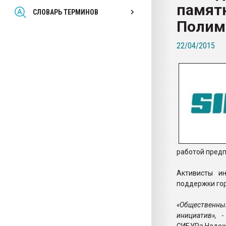
памят
Всё, что касается выду
СЛОВАРЬ ТЕРМИНОВ
бутылок
Полим
22/04/2015
ПЕРЕЙТИ НА 
работой предп
Активисты и
поддержки гор
«Общественны
инициатив»,
-