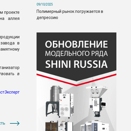
09/10/2025
Полимерный рынок погружается в
м проекте
депрессию
на аллея
продукции
 завода в
памятному
анизатор
твовать в
стЭксперт
сть