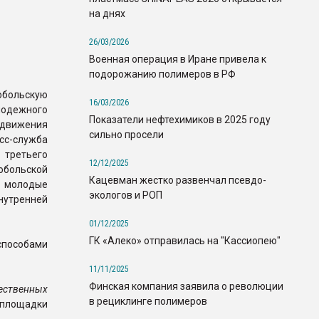
на днях
26/03/2026
Военная операция в Иране привела к
подорожанию полимеров в РФ
обольскую
16/03/2026
одежного
Показатели нефтехимиков в 2025 году
 движения
сильно просели
с-служба
третьего
12/12/2025
больской
Кацевман жестко развенчал псевдо-
молодые
экологов и РОП
нутренней
01/12/2025
ГК «Алеко» отправилась на "Кассиопею"
способами
11/11/2025
Финская компания заявила о революции
ественных
в рециклинге полимеров
 площадки