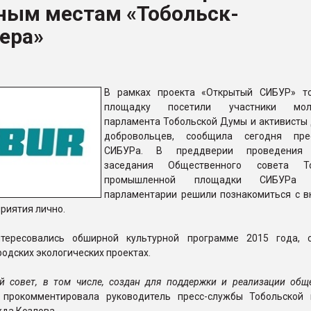
ным местам «Тобольск-
ва ПЭТ
ера»
ФОРУМ
В рамках проекта «Открытый СИБУР» т
площадку посетили участники мол
парламента Тобольской Думы и активисты
добровольцев, сообщила сегодня прес
СИБУРа. В преддверии проведения 
заседания Общественного совета То
промышленной площадки СИБУРа 
парламентарии решили познакомиться с в
риятия лично.
нтересовались обширной культурной программе 2015 года, 
одских экологических проектах.
й совет, в том числе, создан для поддержки и реализации общ
 прокомментировала руководитель пресс-службы Тобольской