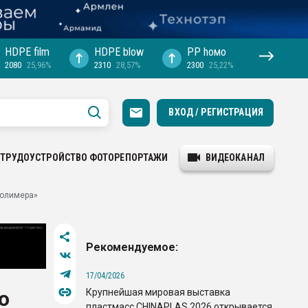
HDPE film
HDPE blow
PP hомо
2080
25,96%
2310
28,57%
2300
25,22%
ВХОД / РЕГИСТРАЦИЯ
ТРУДОУСТРОЙСТВО
ФОТОРЕПОРТАЖИ
ВИДЕОКАНАЛ
Полимера»
Рекомендуемое:
17/04/2026
Крупнейшая мировая выставка
о
пластмасс CHINAPLAS 2026 открывается