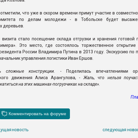
да Козлова.
тметили, что уже в скором времени примут участие в совместно
митета по делам молодежи - в Тобольске будет высаже
ых деревьев.
 визита стало посещение склада отгрузки и хранения готовой 
лимера». Это место, где состоялось торжественное открытие
резидента России Владимира Путина в 2013 году. Экскурсию по 
начальник управления логистики Иван Ершов.
нь сложные конструкции.
- Поделилась впечатлениями орг
ского движения Алиса Арангулова, -
Жаль, что нельзя поучас
катиться на этих машинах-погрузчиках на складе».
Пла
ущая новость
следующая ново