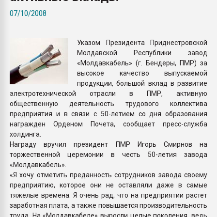
Armaloy PC/ABS-1IM че
07/10/2008
ПЕРЕЙТИ НА 
Указом Президента Приднестровской
Молдавской Республики завод
«Молдавкабель» (г. Бендеры, ПМР) за
высокое качество выпускаемой
продукции, большой вклад в развитие
электротехнической отрасли в ПМР, активную
общественную деятельность трудового коллектива
предприятия и в связи с 50-летием со дня образования
награжден Орденом Почета, сообщает пресс-служба
холдинга.
Награду вручил президент ПМР Игорь Смирнов на
торжественной церемонии в честь 50-летия завода
«Молдавкабель».
«Я хочу отметить преданность сотрудников завода своему
предприятию, которое они не оставляли даже в самые
тяжелые времена. Я очень рад, что на предприятии растет
заработная плата, а также повышается производительность
труда. На «Молдавкабеле» выросли целые поколения, ведь