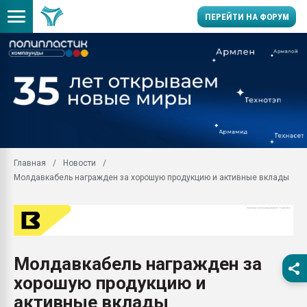
ПЕРЕЙТИ НА ФОРУМ
Помощь в подборе мат
Вакуум-формовочные 
ближайшее подмосковье
Подмосковье, Москва
28.07.2026 Автоматиза
первый план в перераб
Главная
Новости
пластмасс
Молдавкабель награжден за хорошую продукцию и активные вклады
28.07.2026 "Техноникол
ситуацией на строител
Всё, что касается выду
бутылок
Молдавкабель награжден за
Материал поверхности 
вакуумного формовани
хорошую продукцию и
Продам отходы Компо
активные вклады
поликарбоната и АБС-п