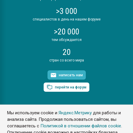
>3 000
специалистов в день на нашем форуме
>20 000
тем обсуждается
20
стран со всего мира
написать нам
перейти на форум
Мы используем cookie и
Яндекс.Метрику
для работы и
ПластЭксперт © 2006. Все права защищены
анализа сайта. Продолжая пользоваться сайтом, вы
Разрешается копирование материалов сайта с обязательной
ссылкой на www.e-plastic.ru
соглашаетесь с
Политикой в отношении файлов cookie
.
Отключение cookie возможно в настройках браузера.
Разработка сайта