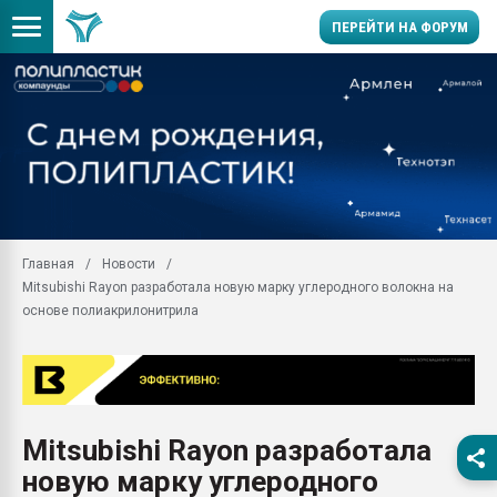
ПЕРЕЙТИ НА ФОРУМ
Помощь в подборе мат
Вакуум-формовочные 
ближайшее подмосковье
Подмосковье, Москва
28.07.2026 Автоматиза
первый план в перераб
Главная
Новости
пластмасс
Mitsubishi Rayon разработала новую марку углеродного волокна на
28.07.2026 "Техноникол
основе полиакрилонитрила
ситуацией на строител
Всё, что касается выду
бутылок
Материал поверхности 
вакуумного формовани
Mitsubishi Rayon разработала
новую марку углеродного
Продам отходы Компо
поликарбоната и АБС-п