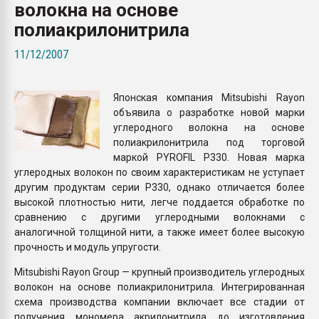
волокна на основе
Armaloy PC/ABS-1IM че
полиакрилонитрила
ПЕРЕЙТИ НА 
11/12/2007
Японская компания Mitsubishi Rayon
объявила о разработке новой марки
углеродного волокна на основе
полиакрилонитрила под торговой
маркой PYROFIL P330. Новая марка
углеродных волокон по своим характеристикам не уступает
другим продуктам серии P330, однако отличается более
высокой плотностью нити, легче поддается обработке по
сравнению с другими углеродными волокнами с
аналогичной толщиной нити, а также имеет более высокую
прочность и модуль упругости.
Mitsubishi Rayon Group — крупный производитель углеродных
волокон на основе полиакрилонитрила. Интегрированная
схема производства компании включает все стадии от
получения мономера акрилонитрила до изготовления