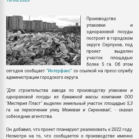
Всё, что касается выду
бутылок
Производство
упаковки и
ПЕРЕЙТИ НА 
одноразовой посуды
построят в городском
округе Серпухов, под
проект выделен
участок площадью
более 5 га. Об этом
сегодня сообщает
"Интерфакс"
со ссылкой на пресс-службу
администрации городского округа.
"Для строительства завода по производству упаковки и
одноразовой посуды из бумажной массы компании ООО
"Мистерия Пласт" выделен земельный участок площадью 5,3
га. на пересечении улиц Межевая и Сиреневая",
- сказал
собеседник агентства.
Он добавил, что проект планируют реализовать к 2022 году.
Несмотря на то, что сообщается о производстве именно