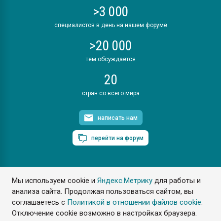
>3 000
специалистов в день на нашем форуме
>20 000
тем обсуждается
20
стран со всего мира
написать нам
перейти на форум
Мы используем cookie и
Яндекс.Метрику
для работы и
ПластЭксперт © 2006. Все права защищены
анализа сайта. Продолжая пользоваться сайтом, вы
Разрешается копирование материалов сайта с обязательной
ссылкой на www.e-plastic.ru
соглашаетесь с
Политикой в отношении файлов cookie
.
Отключение cookie возможно в настройках браузера.
Разработка сайта