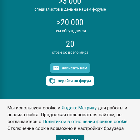
>3 000
специалистов в день на нашем форуме
>20 000
тем обсуждается
20
стран со всего мира
написать нам
перейти на форум
Мы используем cookie и
Яндекс.Метрику
для работы и
ПластЭксперт © 2006. Все права защищены
анализа сайта. Продолжая пользоваться сайтом, вы
Разрешается копирование материалов сайта с обязательной
ссылкой на www.e-plastic.ru
соглашаетесь с
Политикой в отношении файлов cookie
.
Отключение cookie возможно в настройках браузера.
Разработка сайта