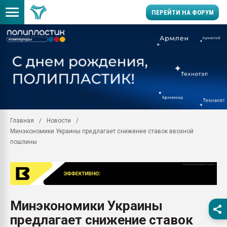
ПЕРЕЙТИ НА ФОРУМ
Продажа готового бизн
производство SPC лам
цикла
29.07.2026 ФРП помог 
заводу пластмасс" зах
ППЭ
Главная
Новости
Помощь в подборе мат
Минэкономики Украины предлагает снижение ставок ввозной
Вакуум-формовочные 
пошлины
ближайшее подмосковье
Подмосковье, Москва
28.07.2026 Автоматиза
первый план в перераб
пластмасс
Минэкономики Украины
28.07.2026 "Техноникол
предлагает снижение ставок
ситуацией на строител