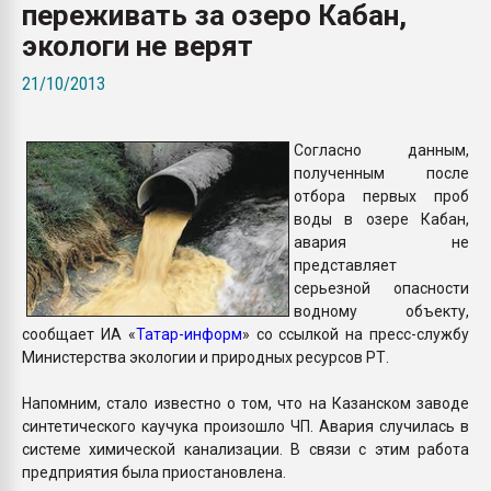
переживать за озеро Кабан,
покупка, обмен
экологи не верят
ПЕРЕЙТИ НА 
21/10/2013
Согласно данным,
полученным после
отбора первых проб
воды в озере Кабан,
авария не
представляет
серьезной опасности
водному объекту,
сообщает ИА «
Татар-информ
» со ссылкой на пресс-службу
Министерства экологии и природных ресурсов РТ.
Напомним, стало известно о том, что на Казанском заводе
синтетического каучука произошло ЧП. Авария случилась в
системе химической канализации. В связи с этим работа
предприятия была приостановлена.