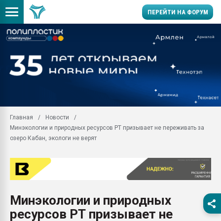
ПЕРЕЙТИ НА ФОРУМ
28.07.2026 Автоматиза
первый план в перераб
пластмасс
28.07.2026 "Техноникол
ситуацией на строител
Всё, что касается выду
Главная
Новости
бутылок
Минэкологии и природных ресурсов РТ призывает не переживать за
Материал поверхности 
озеро Кабан, экологи не верят
вакуумного формовани
Продам отходы Компо
поликарбоната и АБС-п
Armaloy PC/ABS-1IM че
26.07.2022 "Сибирский т
Минэкологии и природных
намного дороже
ресурсов РТ призывает не
Профильная литератур