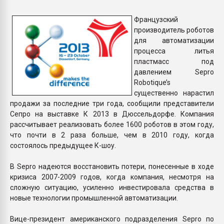
пластмасс
Французский
28.07.2026 "Техноникол
производитель роботов
ситуацией на строител
для автоматизации
процесса литья
пластмасс под
ПЕРЕЙТИ НА 
давлением Sepro
Robotique’s
существенно нарастил
продажи за последние три года, сообщили представители
Сепро на выставке К 2013 в Дюссельдорфе. Компания
рассчитывает реализовать более 1600 роботов в этом году,
что почти в 2 раза больше, чем в 2010 году, когда
состоялось предыдущее К-шоу.
В Sepro надеются восстановить потери, понесенные в ходе
кризиса 2007-2009 годов, когда компания, несмотря на
сложную ситуацию, усиленно инвестировала средства в
новые технологии промышленной автоматизации.
Вице-президент американского подразделения Sepro по