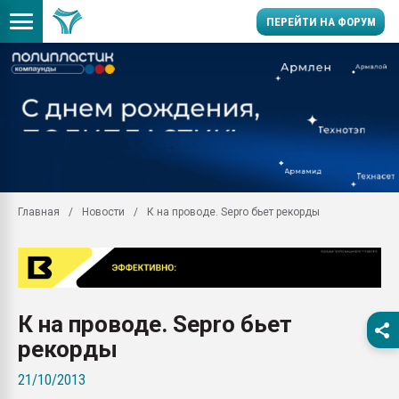
ПЕРЕЙТИ НА ФОРУМ
11.09.2020 Нанотрубки
универсальны, что рос
умельцы изготовили м
колонок полностью из 
Продажа готового бизн
производство SPC лам
цикла
Главная
Новости
К на проводе. Sepro бьет рекорды
29.07.2026 ФРП помог 
заводу пластмасс" зах
ППЭ
Помощь в подборе мат
К на проводе. Sepro бьет
Вакуум-формовочные 
ближайшее подмосковье
рекорды
Подмосковье, Москва
21/10/2013
28.07.2026 Автоматиза
первый план в перераб