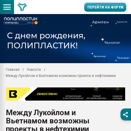
ПЕРЕЙТИ НА ФОРУМ
11.09.2020 Нанотрубки
универсальны, что рос
умельцы изготовили м
колонок полностью из 
Продажа готового бизн
производство SPC лам
цикла
Главная
Новости
Между Лукойлом и Вьетнамом возможны проекты в нефтехимии
29.07.2026 ФРП помог 
заводу пластмасс" зах
ППЭ
Помощь в подборе мат
Вакуум-формовочные 
Между Лукойлом и
ближайшее подмосковье
Подмосковье, Москва
Вьетнамом возможны
28.07.2026 Автоматиза
проекты в нефтехимии
первый план в перераб