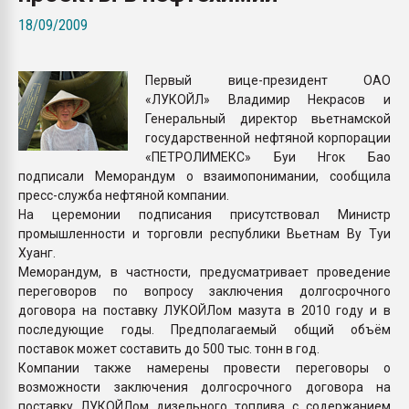
пластмасс
18/09/2009
28.07.2026 "Техноникол
ситуацией на строител
Первый вице-президент ОАО
«ЛУКОЙЛ» Владимир Некрасов и
ПЕРЕЙТИ НА 
Генеральный директор вьетнамской
государственной нефтяной корпорации
«ПЕТРОЛИМЕКС» Буи Нгок Бао
подписали Меморандум о взаимопонимании, сообщила
пресс-служба нефтяной компании.
На церемонии подписания присутствовал Министр
промышленности и торговли республики Вьетнам Ву Туи
Хуанг.
Меморандум, в частности, предусматривает проведение
переговоров по вопросу заключения долгосрочного
договора на поставку ЛУКОЙЛом мазута в 2010 году и в
последующие годы. Предполагаемый общий объём
поставок может составить до 500 тыс. тонн в год.
Компании также намерены провести переговоры о
возможности заключения долгосрочного договора на
поставку ЛУКОЙЛом дизельного топлива с содержанием