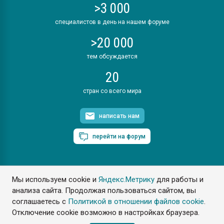
>3 000
специалистов в день на нашем форуме
>20 000
тем обсуждается
20
стран со всего мира
написать нам
перейти на форум
Мы используем cookie и
Яндекс.Метрику
для работы и
ПластЭксперт © 2006. Все права защищены
анализа сайта. Продолжая пользоваться сайтом, вы
Разрешается копирование материалов сайта с обязательной
ссылкой на www.e-plastic.ru
соглашаетесь с
Политикой в отношении файлов cookie
.
Отключение cookie возможно в настройках браузера.
Разработка сайта