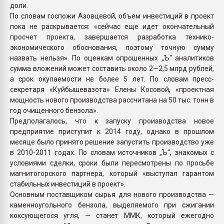
доли.
По словам госпожи Азовцевой, объем инвестиций в проект
пока не раскрывается: «сейчас еще идет окончательный
просчет проекта, завершается разработка технико-
экономического обоснования, поэтому точную сумму
назвать нельзя». По оценкам опрошенных „Ъ“ аналитиков
сумма вложений может составить около 2—2,5 млрд рублей,
а срок окупаемости не более 5 лет. По словам пресс-
секретаря «Куйбышевазота» Елены Косовой, «проектная
мощность нового производства рассчитана на 50 тыс. тонн в
год очищенного бензола».
Предполагалось, что к запуску производства новое
предприятие приступит к 2014 году, однако в прошлом
месяце было принято решение запустить производство уже
в 2010-2011 годах. По словам источников „Ъ“, знакомых с
условиями сделки, сроки были пересмотрены по просьбе
магнитогорского партнера, который «выступал гарантом
стабильных инвестиций в проект».
Основным поставщиком сырья для нового производства —
каменноугольного бензола, выделяемого при сжигании
коксующегося угля, — станет ММК, который ежегодно