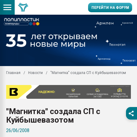
ПЕРЕЙТИ НА ФОРУМ
Продажа готового бизн
производство SPC лам
цикла
29.07.2026 ФРП помог 
заводу пластмасс" зах
ППЭ
Главная
Новости
"Магнитка" создала СП с Куйбышевазотом
Помощь в подборе мат
Вакуум-формовочные 
ближайшее подмосковье
Подмосковье, Москва
28.07.2026 Автоматиза
"Магнитка" создала СП с
первый план в перераб
пластмасс
Куйбышевазотом
28.07.2026 "Техноникол
26/06/2008
ситуацией на строител