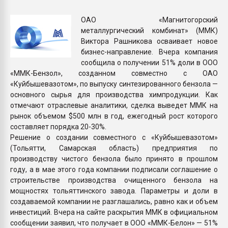
Всё, что касается выду
бутылок
ОАО «Магнитогорский
металлургический комбинат» (ММК)
Виктора Рашникова осваивает новое
ПЕРЕЙТИ НА 
бизнес-направление. Вчера компания
сообщила о получении 51% доли в ООО
«ММК-Бензол», созданном совместно с ОАО
«Куйбышевазотом», по выпуску синтезированного бензола —
основного сырья для производства химпродукции. Как
отмечают отраслевые аналитики, сделка выведет ММК на
рынок объемом $500 млн в год, ежегодный рост которого
составляет порядка 20-30%.
Решение о создании совместного с «Куйбышевазотом»
(Тольятти, Самарская область) предприятия по
производству чистого бензола было принято в прошлом
году, а в мае этого года компании подписали соглашение о
строительстве производства очищенного бензола на
мощностях тольяттинского завода. Параметры и доли в
создаваемой компании не разглашались, равно как и объем
инвестиций. Вчера на сайте раскрытия ММК в официальном
сообщении заявил, что получает в ООО «ММК-Белон» — 51%