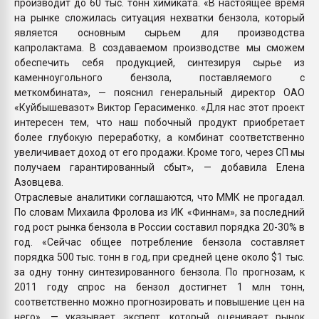
производит до 60 тыс. тонн химиката. «В настоящее время
на рынке сложилась ситуация нехватки бензола, который
является основным сырьем для производства
капролактама. В создаваемом производстве мы сможем
обеспечить себя продукцией, синтезируя сырье из
каменноугольного бензола, поставляемого с
меткомбината», — пояснил генеральный директор ОАО
«Куйбышевазот» Виктор Герасименко. «Для нас этот проект
интересен тем, что наш побочный продукт приобретает
более глубокую переработку, а комбинат соответственно
увеличивает доход от его продажи. Кроме того, через СП мы
получаем гарантированный сбыт», — добавила Елена
Азовцева.
Отраслевые аналитики соглашаются, что ММК не прогадал.
По словам Михаила Фролова из ИК «Финнам», за последний
год рост рынка бензола в России составил порядка 20-30% в
год. «Сейчас общее потребление бензола составляет
порядка 500 тыс. тонн в год, при средней цене около $1 тыс.
за одну тонну синтезированного бензола. По прогнозам, к
2011 году спрос на бензол достигнет 1 млн тонн,
соответственно можно прогнозировать и повышение цен на
него», — указывает эксперт, который оценивает рынок