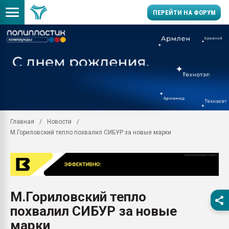
ПЕРЕЙТИ НА ФОРУМ
Продажа готового бизн
производство SPC лам
цикла
29.07.2026 ФРП помог 
заводу пластмасс" зах
ППЭ
Главная
Новости
Помощь в подборе мат
М.Гориловский тепло похвалил СИБУР за новые марки
Вакуум-формовочные 
ближайшее подмосковье
Подмосковье, Москва
28.07.2026 Автоматиза
первый план в перераб
М.Гориловский тепло
пластмасс
похвалил СИБУР за новые
28.07.2026 "Техноникол
ситуацией на строител
марки