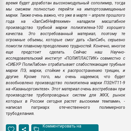
время будет доработан высокомодульный сополимер, тогда
мы сможем полностью перейти на импортозамещенные
марки. Также очень важно, что уже в марте – апреле прошлого
года на «ЗапСибНефтехиме» наладили масштабное
производство трубной марки полиэтилена-100 хорошего
качества. Это востребованный материал, поэтому те
огромные объемы, которые смог дать «ЗапСиб», серьезно
помогли плавному преодолению трудностей. Конечно, многое
еще предстоит сделать. Сейчас наш Научно-
исследовательский институт «ПОЛИПЛАСТИК» совместно с
«СИБУР ПолиЛабом» отрабатывает слабостекающие трубные
марки ПЭ, марки, стойкие к распространению трещин, и
другие. Кроме того, мы очень надеемся, что будет
возобновлено производство полиэтилена марки ПЭ2НТ11-9
на «Казаньоргсинтезе». Этот материал очень востребован при
производстве трубопроводных систем для ЖКХ, рынок
которых в России сегодня растет высокими темпами»,
-
написал патриарх отечественного полимерного
трубоделания.
Комментировать на