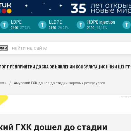
LDPE
LLDPE
HDPE injection
2490
27,71%
2150
26,05%
2190
25,11%
еса -
ината полного
"Ижевскому
ватить рынок
ЛОГ ПРЕДПРИЯТИЙ
ДОСКА ОБЪЯВЛЕНИЙ
КОНСУЛЬТАЦИОННЫЙ ЦЕНТР
ериала
машины:
ости
Амурский ГХК дошел до стадии шаровых резервуаров
, с.-в.
ция выходит на
отке
ь" довольна
кий ГХК дошел до стадии
ьном рынке