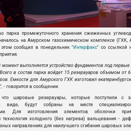
тво парка промежуточного хранения сжиженных углево
 началось на Амурском газохимическом комплексе (ГХК, 
б этом сообщил в понедельник
"Интерфакс"
со ссылкой н
приятия.
й момент выполняется устройство фундаментов под первые
Всего в состав парка войдет 15 резервуаров объемом от 6
тров. Емкости для Амурского ГХК изготовил екатеринбургс
,
- говорится в сообщении.
, что шаровые резервуары, которые поступили с з
ом виде, будут собраны на месте специализиро
иями. Для изготовления элементов оболочки прим
 технология холодного (без нагрева) вальцевания - де
азных направлениях для наилучшего сгибания шаровых эл