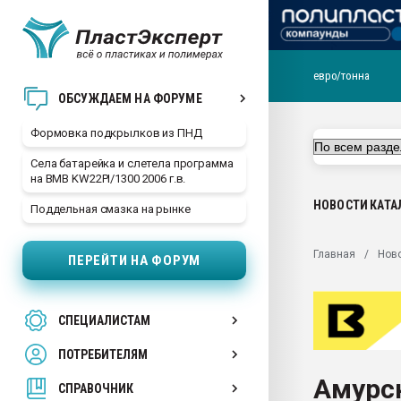
евро/тонна
Продажа готового бизн
ОБСУЖДАЕМ НА ФОРУМЕ
производство SPC лам
цикла
Формовка подкрылков из ПНД
29.07.2026 ФРП помог 
Села батарейка и слетела программа
заводу пластмасс" зах
на BMB KW22PI/1300 2006 г.в.
ППЭ
НОВОСТИ
КАТА
Поддельная смазка на рынке
Помощь в подборе мат
Вакуум-формовочные 
Главная
Нов
ПЕРЕЙТИ НА ФОРУМ
ближайшее подмосковье
Подмосковье, Москва
28.07.2026 Автоматиза
СПЕЦИАЛИСТАМ
первый план в перераб
пластмасс
ПОТРЕБИТЕЛЯМ
28.07.2026 "Техноникол
Амурс
ситуацией на строител
СПРАВОЧНИК