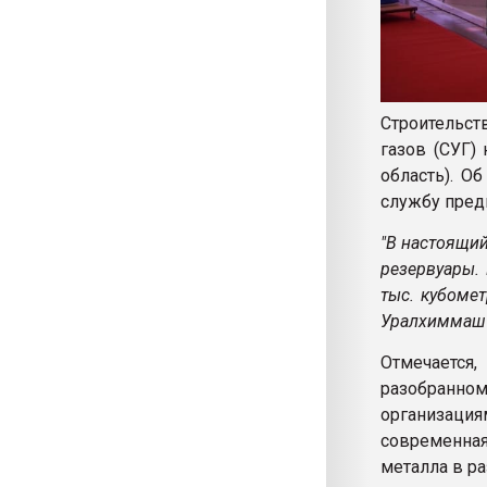
Строительс
газов (СУГ)
область). О
службу пред
"В настоящи
резервуары. 
тыс. кубоме
Уралхиммаш"
Отмечается
разобранн
организац
современная
металла в р