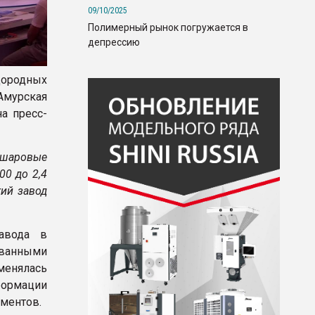
09/10/2025
Полимерный рынок погружается в
депрессию
дородных
Амурская
а пресс-
 шаровые
00 до 2,4
кий завод
авода в
ванными
енялась
формации
ементов.