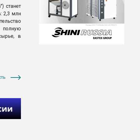
) станет
 2,3 млн
тельство
 полную
сырье, в
сть