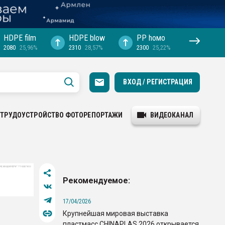
HDPE film
HDPE blow
PP hомо
2080
25,96%
2310
28,57%
2300
25,22%
ВХОД / РЕГИСТРАЦИЯ
ТРУДОУСТРОЙСТВО
ФОТОРЕПОРТАЖИ
ВИДЕОКАНАЛ
Рекомендуемое:
17/04/2026
Крупнейшая мировая выставка
пластмасс CHINAPLAS 2026 открывается