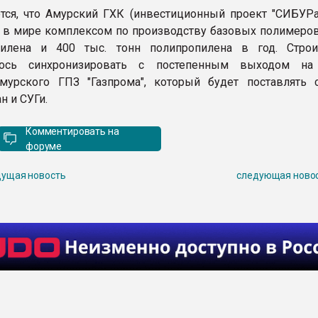
тся, что Амурский ГХК (инвестиционный проект "СИБУРа"
в мире комплексом по производству базовых полимеров:
тилена и 400 тыс. тонн полипропилена в год. Строи
лось синхронизировать с постепенным выходом на
мурского ГПЗ "Газпрома", который будет поставлять 
н и СУГи.
Комментировать на
форуме
ущая новость
следующая ново