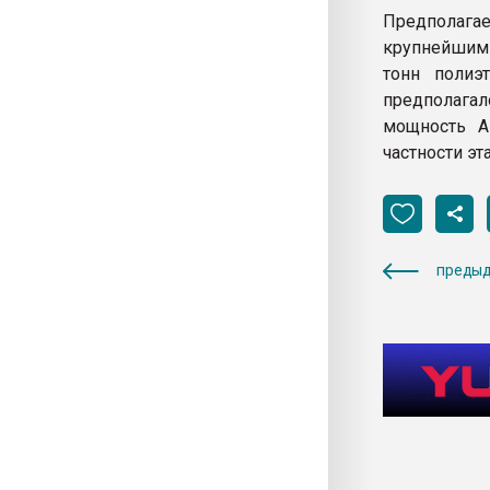
Предполагае
крупнейшим 
тонн полиэ
предполага
мощность А
частности эта
предыд