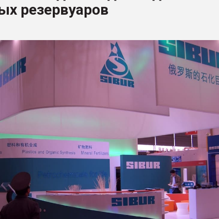
ых резервуаров
ва ПЭТ
ФОРУМ