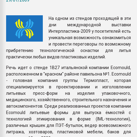
Всё, что касается выду
бутылок
На одном из стендов проходящей в эти
дни международной выставки
ПЕРЕЙТИ НА 
Интерпластика-2009 у посетителей есть
уникальная возможность ознакомиться
и провести переговоры по возможному
прибретению технологической оснастки для литья
практически любых видов пластиковых изделий.
Речь идет о стенде 1В27 итальянской компании Ecomould,
расположенном в "красном" районе павильона №1. Ecomould
- головная компания группы Термопласт, которая
специализируется в проектировании и изголовлении
литьевых пресс-форм на изделия упаковочного,
медицинского, хозяйственного, строительного назначения и
автокомпонентов. Среди реализованных проектов компании
Ecomould литьевые формы для выпуска ёмкостей с
технологией этикирования в форме (IML-технология),
различных крышек для ПЭТ-бутылок, ведер всевозможного
литража, хозтоваров, пластиковой мебели, баков для