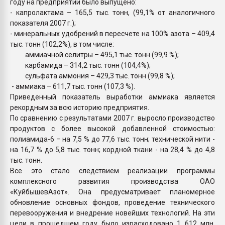
году на предприятии было выпущено:
- капролактама – 165,5 тыс. тонн, (99,1% от аналогичного
показателя 2007 г.);
- минеральных удобрений в пересчете на 100% азота – 409,4
тыс. тонн (102,2%), в том числе:
аммиачной селитры – 495,1 тыс. тонн (99,9 %);
карбамида – 314,2 тыс. тонн (104,4%);
сульфата аммония – 429,3 тыс. тонн (99,8 %);
- аммиака – 611,7 тыс. тонн (107,3 %).
Приведенный показатель выработки аммиака является
рекордным за всю историю предприятия.
По сравнению с результатами 2007 г. выросло производство
продуктов с более высокой добавленной стоимостью:
полиамида-6 – на 7,5 % до 77,6 тыс. тонн; технической нити -
на 16,7 % до 5,8 тыс. тонн; кордной ткани - на 28,4 % до 4,8
тыс. тонн.
Все это стало следствием реализации программы
комплексного развития производства ОАО
«КуйбышевАзот». Она предусматривает планомерное
обновление основных фондов, проведение технического
перевооружения и внедрение новейших технологий. На эти
цели в прошедшем году было израсходовано 1 612 млн.