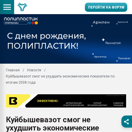
ПЕРЕЙТИ НА ФОРУМ
Продажа готового бизн
производство SPC лам
цикла
29.07.2026 ФРП помог 
заводу пластмасс" зах
ППЭ
Главная
Новости
Помощь в подборе мат
Куйбышевазот смог не ухудшить экономические показатели по
Вакуум-формовочные 
итогам 2008 года
ближайшее подмосковье
Подмосковье, Москва
28.07.2026 Автоматиза
первый план в перераб
пластмасс
Куйбышевазот смог не
28.07.2026 "Техноникол
ухудшить экономические
ситуацией на строител