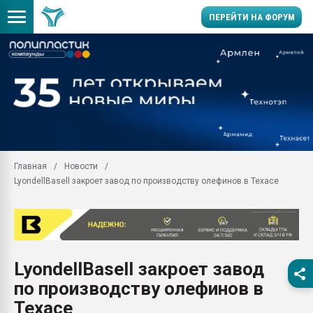
ПЕРЕЙТИ НА ФОРУМ
Помощь в подборе мат
Вакуум-формовочные 
ближайшее подмосковье
Подмосковье, Москва
28.07.2026 Автоматиза
первый план в перераб
Главная
Новости
пластмасс
LyondellBasell закроет завод по производству олефинов в Техасе
28.07.2026 "Техноникол
ситуацией на строител
Всё, что касается выду
бутылок
LyondellBasell закроет завод
Материал поверхности 
вакуумного формовани
по производству олефинов в
Продам отходы Компо
Техасе
поликарбоната и АБС-п