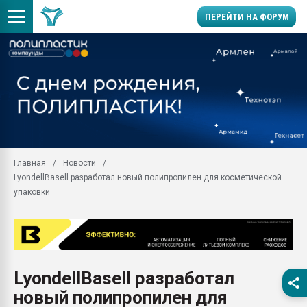
ПЕРЕЙТИ НА ФОРУМ
28.07.2026 Автоматиза
первый план в перераб
пластмасс
28.07.2026 "Техноникол
ситуацией на строител
Всё, что касается выду
Главная
Новости
бутылок
LyondellBasell разработал новый полипропилен для косметической
Материал поверхности 
упаковки
вакуумного формовани
Продам отходы Компо
поликарбоната и АБС-п
Armaloy PC/ABS-1IM че
26.07.2022 "Сибирский т
LyondellBasell разработал
намного дороже
новый полипропилен для
Профильная литератур