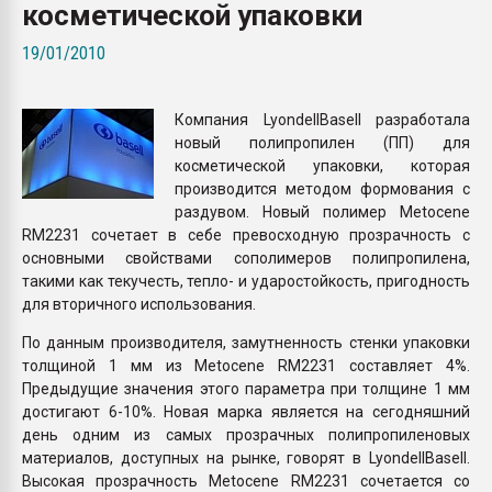
косметической упаковки
покупка, обмен
19/01/2010
ПЕРЕЙТИ НА 
Компания LyondellBasell разработала
новый полипропилен (ПП) для
косметической упаковки, которая
производится методом формования с
раздувом. Новый полимер Metocene
RM2231 сочетает в себе превосходную прозрачность с
основными свойствами сополимеров полипропилена,
такими как текучесть, тепло- и ударостойкость, пригодность
для вторичного использования.
По данным производителя, замутненность стенки упаковки
толщиной 1 мм из Metocene RM2231 составляет 4%.
Предыдущие значения этого параметра при толщине 1 мм
достигают 6-10%. Новая марка является на сегодняшний
день одним из самых прозрачных полипропиленовых
материалов, доступных на рынке, говорят в LyondellBasell.
Высокая прозрачность Metocene RM2231 сочетается со