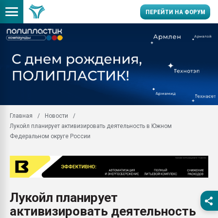
ПЕРЕЙТИ НА ФОРУМ
28.07.2026 Автоматиза
первый план в перераб
пластмасс
28.07.2026 "Техноникол
ситуацией на строител
Всё, что касается выду
Главная
Новости
бутылок
Лукойл планирует активизировать деятельность в Южном
Материал поверхности 
Федеральном округе России
вакуумного формовани
Продам отходы Компо
поликарбоната и АБС-п
Armaloy PC/ABS-1IM че
26.07.2022 "Сибирский т
Лукойл планирует
намного дороже
активизировать деятельность
Профильная литератур