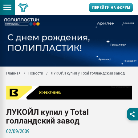
ПЕРЕЙТИ НА ФОРУМ
Продажа готового бизн
производство SPC лам
цикла
29.07.2026 ФРП помог 
заводу пластмасс" зах
ППЭ
Главная
Новости
ЛУКОЙЛ купил у Total голландский завод
Помощь в подборе мат
Вакуум-формовочные 
ближайшее подмосковье
Подмосковье, Москва
28.07.2026 Автоматиза
ЛУКОЙЛ купил у Total
первый план в перераб
пластмасс
голландский завод
28.07.2026 "Техноникол
02/09/2009
ситуацией на строител