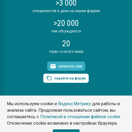
>3 000
специалистов в день на нашем форуме
>20 000
тем обсуждается
20
стран со всего мира
написать нам
перейти на форум
Мы используем cookie и
Яндекс.Метрику
для работы и
ПластЭксперт © 2006. Все права защищены
анализа сайта. Продолжая пользоваться сайтом, вы
Разрешается копирование материалов сайта с обязательной
ссылкой на www.e-plastic.ru
соглашаетесь с
Политикой в отношении файлов cookie
.
Отключение cookie возможно в настройках браузера.
Разработка сайта