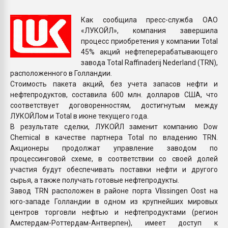
Всё, что касается выду
бутылок
Как сообщила пресс-служба ОАО
«ЛУКОЙЛ», компания завершила
процесс приобретения у компании Total
ПЕРЕЙТИ НА 
45% акций нефтеперерабатывающего
завода Total Raffinaderij Nederland (TRN),
расположенного в Голландии.
Стоимость пакета акций, без учета запасов нефти и
нефтепродуктов, составила 600 млн. долларов США, что
соответствует договоренностям, достигнутым между
ЛУКОЙЛом и Total в июне текущего года.
В результате сделки, ЛУКОЙЛ заменит компанию Dow
Chemical в качестве партнера Total по владению TRN.
Акционеры продолжат управление заводом по
процессинговой схеме, в соответствии со своей долей
участия будут обеспечивать поставки нефти и другого
сырья, а также получать готовые нефтепродукты.
Завод TRN расположен в районе порта Vlissingen Oost на
юго-западе Голландии в одном из крупнейших мировых
центров торговли нефтью и нефтепродуктами (регион
Амстердам-Роттердам-Антверпен), имеет доступ к