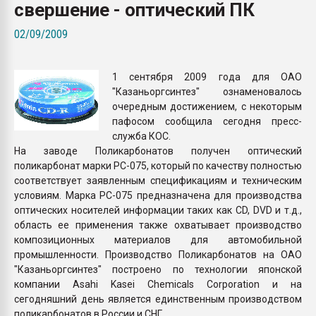
свершение - оптический ПК
Armaloy PC/ABS-1IM че
02/09/2009
ПЕРЕЙТИ НА 
1 сентября 2009 года для ОАО
"Казаньоргсинтез" ознаменовалось
очередным достижением, с некоторым
пафосом сообщила сегодня пресс-
служба КОС.
На заводе Поликарбонатов получен оптический
поликарбонат марки РС-075, который по качеству полностью
соответствует заявленным спецификациям и техническим
условиям. Марка РС-075 предназначена для производства
оптических носителей информации таких как CD, DVD и т.д.,
область ее применения также охватывает производство
композиционных материалов для автомобильной
промышленности. Производство Поликарбонатов на ОАО
"Казаньоргсинтез" построено по технологии японской
компании Asahi Kasei Chemicals Corporation и на
сегодняшний день является единственным производством
поликарбонатов в России и СНГ.