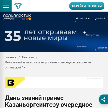
ПЕРЕЙТИ НА ФОРУМ
Помощь в подборе мат
Вакуум-формовочные 
ближайшее подмосковье
Подмосковье, Москва
28.07.2026 Автоматиза
первый план в перераб
Главная
Новости
пластмасс
День знаний принес Казаньоргсинтезу очередное свершение -
28.07.2026 "Техноникол
оптический ПК
ситуацией на строител
Всё, что касается выду
бутылок
Материал поверхности 
вакуумного формовани
День знаний принес
Казаньоргсинтезу очередное
Продам отходы Компо
поликарбоната и АБС-п