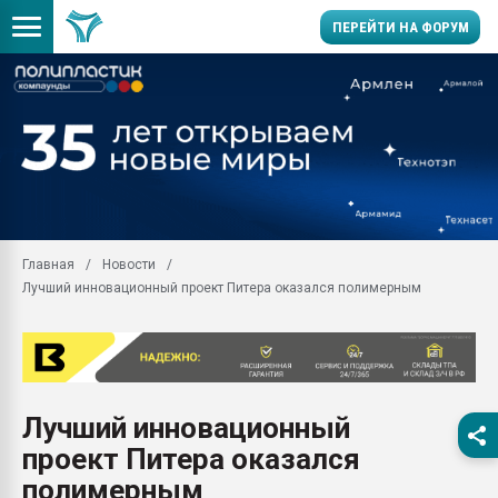
ПЕРЕЙТИ НА ФОРУМ
Продажа готового бизн
производство SPC лам
цикла
29.07.2026 ФРП помог 
заводу пластмасс" зах
ППЭ
Главная
Новости
Помощь в подборе мат
Лучший инновационный проект Питера оказался полимерным
Вакуум-формовочные 
ближайшее подмосковье
Подмосковье, Москва
28.07.2026 Автоматиза
первый план в перераб
Лучший инновационный
пластмасс
проект Питера оказался
28.07.2026 "Техноникол
ситуацией на строител
полимерным