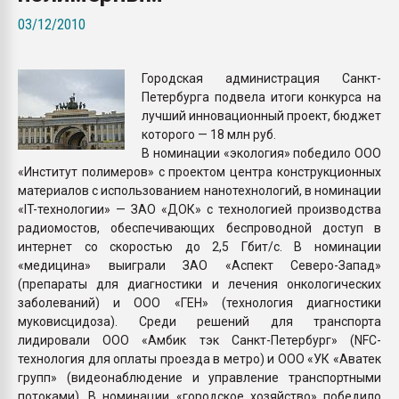
Всё, что касается выду
03/12/2010
бутылок
Городская администрация Санкт-
ПЕРЕЙТИ НА 
Петербурга подвела итоги конкурса на
лучший инновационный проект, бюджет
которого — 18 млн руб.
В номинации «экология» победило ООО
«Институт полимеров» с проектом центра конструкционных
материалов с использованием нанотехнологий, в номинации
«IT-технологии» — ЗАО «ДОК» с технологией производства
радиомостов, обеспечивающих беспроводной доступ в
интернет со скоростью до 2,5 Гбит/с. В номинации
«медицина» выиграли ЗАО «Аспект Северо-Запад»
(препараты для диагностики и лечения онкологических
заболеваний) и ООО «ГЕН» (технология диагностики
муковисцидоза). Среди решений для транспорта
лидировали ООО «Амбик тэк Санкт-Петербург» (NFC-
технология для оплаты проезда в метро) и ООО «УК «Аватек
групп» (видеонаблюдение и управление транспортными
потоками). В номинации «городское хозяйство» победило