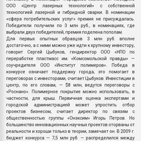
ООО «Центр лазерных технологий» с собственной
технологией лазерной и гибридной сварки. В номинации
«сфера потребительских услуг» премия не присуждалась.
Победители получили по 3 млн руб., в номинациях, где
выбрали двух победителей, премия поделена пополам.
Для первых опытных образцов 3 млн руб. вполне
достаточно, а с ними можно уже идти к крупному инвестору,
говорит Сергей Цыбуков, гендиректор ООО «НПО по
переработке пластмасс им. «Комсомольской правды» —
соучредителя ООО «Институт полимеров». Победа в
конкурсе означает поддержку города, это помогает в
переговорах с инвесторами, считает Цыбуков. Инвестиции в
центр, по его словам, — $8 млн, ведутся переговоры с
«Роснано». Полимерное покрытие можно использовать, в
частности, для крыш. Первичная оценка экспертами и
городской администрацией может упростить отбор
проектов бизнесом, считает директор по связям с
общественностью группы «Онэксим» Игорь Петров. Но
большинство инновационных научных проектов оторваны от
реальности и хороши только в теории, замечает он. В 2009 г.
бюджет конкурса — 7,5 млн руб. — распределился между