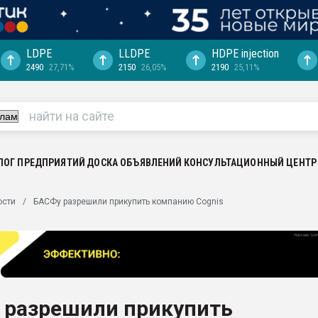
LDPE
LLDPE
HDPE injection
2490
27,71%
2150
26,05%
2190
25,11%
ция выходит на
отке
ь" довольна
ьном рынке
ва ПЭТ
ЛОГ ПРЕДПРИЯТИЙ
ДОСКА ОБЪЯВЛЕНИЙ
КОНСУЛЬТАЦИОННЫЙ ЦЕНТР
пуансона для
ости
БАСФу разрешили прикупить компанию Cognis
я
зиция
ластика
рный цвет
итан" стал
 разрешили прикупить
а. Продажа,