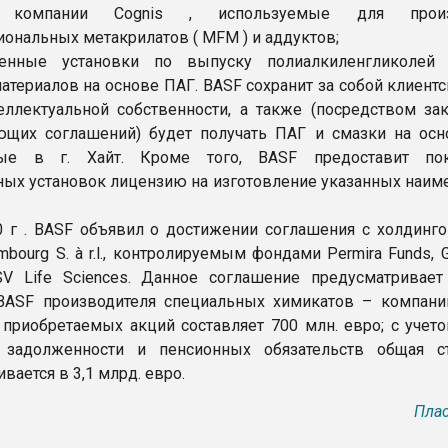
компании Cognis , используемые для произ
ональных метакрилатов ( MFM ) и аддуктов;
нные установки по выпуску полиалкиленгликолей 
атериалов на основе ПАГ. BASF сохранит за собой клиент
еллектуальной собственности, а также (посредством за
ющих соглашений) будет получать ПАГ и смазки на осн
ые в г. Хайт. Кроме того, BASF предоставит пок
х установок лицензию на изготовление указанных наим
 г . BASF объявил о достижении соглашения с холдинго
mbourg S. à r.l., контролируемым фондами Permira Funds, G
SV Life Sciences. Данное соглашение предусматривает
ASF производителя специальных химикатов – компании
 приобретаемых акций составляет 700 млн. евро; с учето
 задолженности и пенсионных обязательств общая с
вается в 3,1 млрд. евро.
Плас