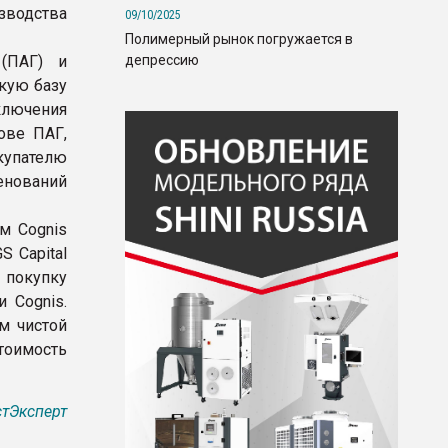
водства
09/10/2025
Полимерный рынок погружается в
депрессию
(ПАГ) и
скую базу
ключения
ове ПАГ,
упателю
енований
м Cognis
S Capital
 покупку
 Cognis.
м чистой
тоимость
тЭксперт