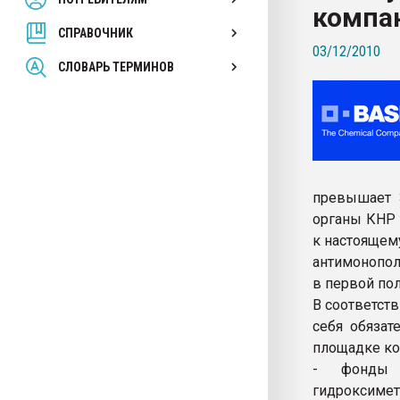
компа
покупка, обмен
СПРАВОЧНИК
03/12/2010
ПЕРЕЙТИ НА 
СЛОВАРЬ ТЕРМИНОВ
превышает 
органы КНР 
к настоящем
антимонопол
в первой по
В соответст
себя обязат
площадке ком
- фонды 
гидроксимет