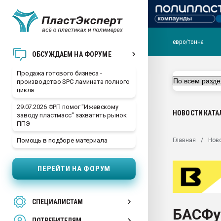
евро/тонна
28.07.2026 Автоматиза
ОБСУЖДАЕМ НА ФОРУМЕ
первый план в перераб
пластмасс
Продажа готового бизнеса -
производство SPC ламината полного
28.07.2026 "Техноникол
цикла
ситуацией на строител
29.07.2026 ФРП помог "Ижевскому
Всё, что касается выду
НОВОСТИ
КАТА
заводу пластмасс" захватить рынок
бутылок
ППЭ
Материал поверхности 
Главная
Нов
Помощь в подборе материала
вакуумного формовани
Продам отходы Компо
ПЕРЕЙТИ НА ФОРУМ
поликарбоната и АБС-п
Armaloy PC/ABS-1IM че
26.07.2022 "Сибирский т
СПЕЦИАЛИСТАМ
намного дороже
БАСФу
ПОТРЕБИТЕЛЯМ
Профильная литератур