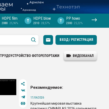
HDPE film
HDPE blow
PP hомо
2080
25,96%
2310
28,57%
2300
25,22%
ВХОД / РЕГИСТРАЦИЯ
ТРУДОУСТРОЙСТВО
ФОТОРЕПОРТАЖИ
ВИДЕОКАНАЛ
Рекомендуемое:
17/04/2026
Крупнейшая мировая выставка
пластмасс CHINAPLAS 2026 открывается