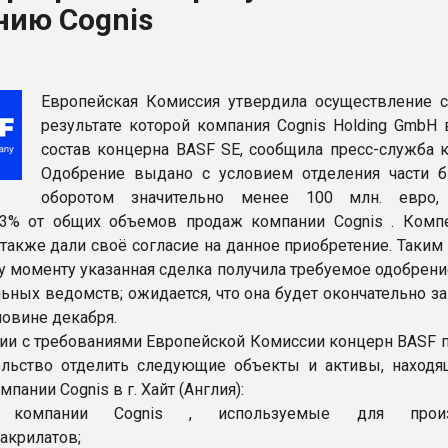
нию Cognis
ФОРУМ
Европейская Комиссия утвердила осуществление с
результате которой компания Cognis Holding GmbH 
состав концерна BASF SE, сообщила пресс-служба к
Одобрение выдано с условием отделения части б
оборотом значительно менее 100 млн. евро,
3% от общих объемов продаж компании Cognis . Комп
также дали своё согласие на данное приобретение. Таким
у моменту указанная сделка получила требуемое одобрени
ьных ведомств; ожидается, что она будет окончательно з
ловине декабря.
вии с требованиями Европейской Комиссии концерн BASF п
ельство отделить следующие объекты и активы, находя
пании Cognis в г. Хайт (Англия):
компании Cognis , используемые для произ
акрилатов;