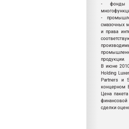
- фонды 
многофункци
- промышле
смазочных м
и права инт
соответству
производим
промышленны
продукции.
В июне 2010
Holding Luxe
Partners и 
концерном B
Цена пакета
финансовой
сделки оцени