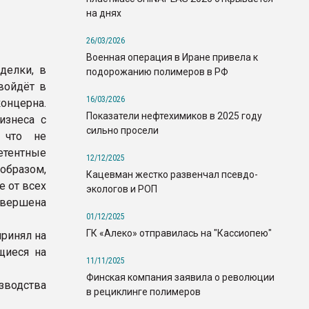
на днях
26/03/2026
Военная операция в Иране привела к
делки, в
подорожанию полимеров в РФ
войдёт в
16/03/2026
онцерна.
Показатели нефтехимиков в 2025 году
изнеса с
сильно просели
 что не
етентные
12/12/2025
 образом,
Кацевман жестко развенчал псевдо-
е от всех
экологов и РОП
авершена
01/12/2025
ГК «Алеко» отправилась на "Кассиопею"
ринял на
щиеся на
11/11/2025
Финская компания заявила о революции
водства
в рециклинге полимеров