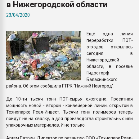
в Нижегородской области
Всё, что касается выду
бутылок
23/04/2020
ПЕРЕЙТИ НА 
Ещё одна линия
переработки ПЭТ-
отходов открылась
сегодня в
Нижегородской
области, в поселке
Гидроторф
Балахнинского
района. Об этом сообщила ГТРК "Нижний Новгород".
До 10-ти тысяч тонн ПЭТ-сырья ежегодно. Проектная
мощность новой - второй - конвейерной линии, открытой в
Технопарке Реал-Инвест. Тысячи тонн полимеров теперь
пойдут не на свалку, а для производства строительных или
упаковочных материалов. И не только.
Артем Патрин, Директор по развитию ООО «Технопарк Реал-