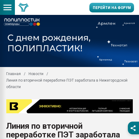
ПЕРЕЙТИ НА ФОРУМ
Продажа готового бизн
производство SPC лам
цикла
29.07.2026 ФРП помог 
заводу пластмасс" зах
ППЭ
Главная
Новости
Помощь в подборе мат
Линия по вторичной переработке ПЭТ заработала в Нижегородской
Вакуум-формовочные 
области
ближайшее подмосковье
Подмосковье, Москва
28.07.2026 Автоматиза
первый план в перераб
пластмасс
Линия по вторичной
28.07.2026 "Техноникол
переработке ПЭТ заработала
ситуацией на строител