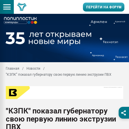
ПЕРЕЙТИ НА ФОРУМ
Помощь в подборе мат
Вакуум-формовочные 
ближайшее подмосковье
Подмосковье, Москва
28.07.2026 Автоматиза
первый план в перераб
Главная
Новости
пластмасс
"КЗПК" показал губернатору свою первую линию экструзии ПВХ
28.07.2026 "Техноникол
ситуацией на строител
Всё, что касается выду
бутылок
"КЗПК" показал губернатору
Материал поверхности 
вакуумного формовани
свою первую линию экструзии
Продам отходы Компо
ПВХ
поликарбоната и АБС-п