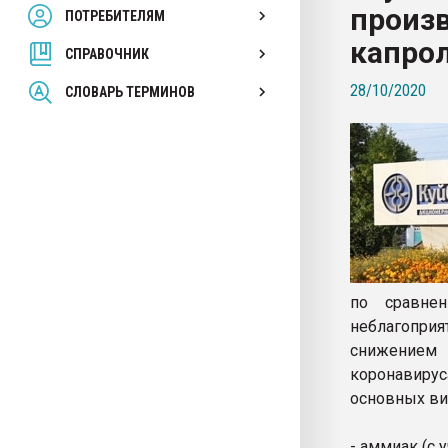
произ
ПОТРЕБИТЕЛЯМ
Armaloy PC/ABS-1IM че
капрол
СПРАВОЧНИК
ПЕРЕЙТИ НА 
28/10/2020
СЛОВАРЬ ТЕРМИНОВ
по сравне
неблагоприя
снижением
коронавиру
основных ви
- аммиак (с 