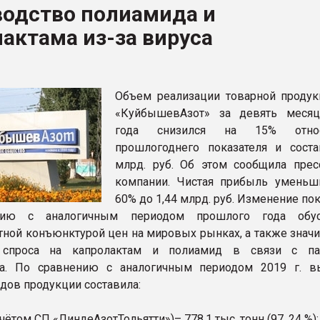
водство полиамида и
рный цвет
актама из-за вируса
ФОРУМ
Объем реализации товарной проду
«КуйбышевАзот» за девять меся
года снизился на 15% относ
прошлогоднего показателя и соста
млрд. руб. Об этом сообщила прес
компании. Чистая прибыль уменьш
60% до 1,44 млрд. руб. Изменение по
нию с аналогичным периодом прошлого года обус
тной конъюнктурой цен на мировых рынках, а также знач
 спроса на капролактам и полиамид в связи с па
са. По сравнению с аналогичным периодом 2019 г. в
дов продукции составила:
учётом СП «ЛиндеАзотТольятти»)– 778,1 тыс. тонн (97, 24 %);