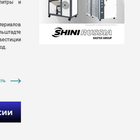
литры и
териалов
льштадте
вестиции
од.
сть