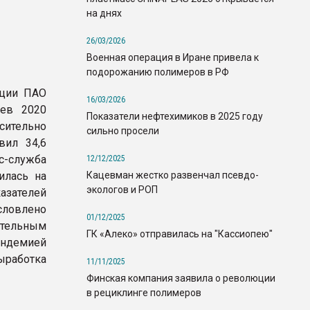
на днях
26/03/2026
Военная операция в Иране привела к
подорожанию полимеров в РФ
кции ПАО
16/03/2026
цев 2020
Показатели нефтехимиков в 2025 году
ительно
сильно просели
вил 34,6
с-служба
12/12/2025
Кацевман жестко развенчал псевдо-
илась на
экологов и РОП
казателей
ловлено
01/12/2025
ительным
ГК «Алеко» отправилась на "Кассиопею"
ндемией
ыработка
11/11/2025
Финская компания заявила о революции
в рециклинге полимеров