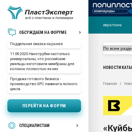
евро/тонна
Помощь в подборе мат
ОБСУЖДАЕМ НА ФОРУМЕ
Вакуум-формовочные 
Поддельная смазка на рынке
ближайшее подмосковье
Подмосковье, Москва
11.09.2020 Нанотрубки настолько
универсальны, что российские
28.07.2026 Автоматиза
умельцы изготовили мембраны для
первый план в перераб
НОВОСТИ
КАТА
колонок полностью из них
пластмасс
Продажа готового бизнеса -
28.07.2026 "Техноникол
Главная
Нов
производство SPC ламината полного
ситуацией на строител
цикла
Всё, что касается выду
бутылок
ПЕРЕЙТИ НА ФОРУМ
Материал поверхности 
вакуумного формовани
«Куйб
СПЕЦИАЛИСТАМ
Продам отходы Компо
поликарбоната и АБС-п