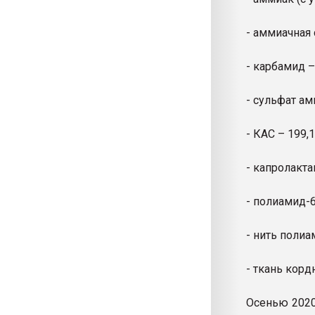
- аммиачная с
- карбамид – 
- сульфат амм
- КАС – 199,1
- капролактам
- полиамид-6 
- нить полиам
- ткань кордн
Осенью 2020