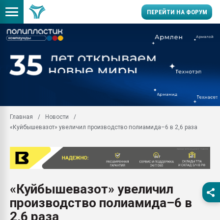
ПЕРЕЙТИ НА ФОРУМ
Помощь в подборе мат
Вакуум-формовочные 
ближайшее подмосковье
Подмосковье, Москва
28.07.2026 Автоматиза
первый план в перераб
Главная
Новости
пластмасс
«Куйбышевазот» увеличил производство полиамида–6 в 2,6 раза
28.07.2026 "Техноникол
ситуацией на строител
Всё, что касается выду
бутылок
«Куйбышевазот» увеличил
Материал поверхности 
вакуумного формовани
производство полиамида–6 в
Продам отходы Компо
2,6 раза
поликарбоната и АБС-п