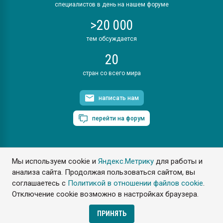
специалистов в день на нашем форуме
>20 000
тем обсуждается
20
стран со всего мира
написать нам
перейти на форум
Мы используем cookie и
Яндекс.Метрику
для работы и
ПластЭксперт © 2006. Все права защищены
анализа сайта. Продолжая пользоваться сайтом, вы
Разрешается копирование материалов сайта с обязательной
ссылкой на www.e-plastic.ru
соглашаетесь с
Политикой в отношении файлов cookie
.
Отключение cookie возможно в настройках браузера.
Разработка сайта
ПРИНЯТЬ