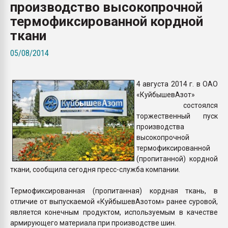
производство высокопрочной
Всё, что касается выду
бутылок
термофиксированной кордной
ткани
ПЕРЕЙТИ НА 
05/08/2014
4 августа 2014 г. в ОАО
«КуйбышевАзот»
состоялся
торжественный пуск
производства
высокопрочной
термофиксированной
(пропитанной) кордной
ткани, сообщила сегодня пресс-служба компании.
Термофиксированная (пропитанная) кордная ткань, в
отличие от выпускаемой «КуйбышевАзотом» ранее суровой,
является конечным продуктом, используемым в качестве
армирующего материала при производстве шин.