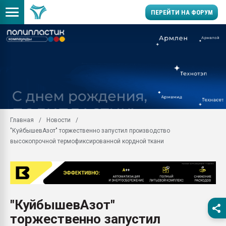
ПЕРЕЙТИ НА ФОРУМ
Продажа готового бизн
производство SPC лам
цикла
29.07.2026 ФРП помог 
заводу пластмасс" зах
ППЭ
Главная
Новости
Помощь в подборе мат
"КуйбышевАзот" торжественно запустил производство
Вакуум-формовочные 
высокопрочной термофиксированной кордной ткани
ближайшее подмосковье
Подмосковье, Москва
28.07.2026 Автоматиза
первый план в перераб
пластмасс
"КуйбышевАзот"
28.07.2026 "Техноникол
торжественно запустил
ситуацией на строител