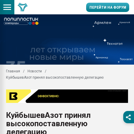
ПЕРЕЙТИ НА ФОРУМ
Продажа готового бизн
производство SPC лам
цикла
29.07.2026 ФРП помог 
заводу пластмасс" зах
ППЭ
Главная
Новости
Помощь в подборе мат
КуйбышевАзот принял высокопоставленную делегацию
Вакуум-формовочные 
ближайшее подмосковье
Подмосковье, Москва
28.07.2026 Автоматиза
первый план в перераб
КуйбышевАзот принял
пластмасс
высокопоставленную
28.07.2026 "Техноникол
ситуацией на строител
делегацию