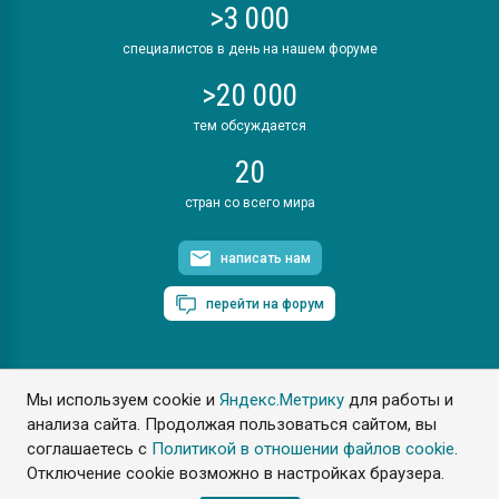
>3 000
специалистов в день на нашем форуме
>20 000
тем обсуждается
20
стран со всего мира
написать нам
перейти на форум
Мы используем cookie и
Яндекс.Метрику
для работы и
ПластЭксперт © 2006. Все права защищены
анализа сайта. Продолжая пользоваться сайтом, вы
Разрешается копирование материалов сайта с обязательной
ссылкой на www.e-plastic.ru
соглашаетесь с
Политикой в отношении файлов cookie
.
Отключение cookie возможно в настройках браузера.
Разработка сайта