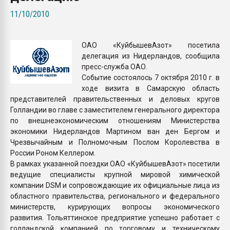
Всё, что касается выду
11/10/2010
бутылок
ОАО «КуйбышевАзот» посетила
ПЕРЕЙТИ НА 
делегация из Нидерландов, сообщила
пресс-служба ОАО.
Событие состоялось 7 октября 2010 г. в
ходе визита в Самарскую область
представителей правительственных и деловых кругов
Голландии во главе с заместителем генерального директора
по внешнеэкономическим отношениям Министерства
экономики Нидерландов Мартином ван ден Бергом и
Чрезвычайным и Полномочным Послом Королевства в
России Роном Келлером.
В рамках указанной поездки ОАО «КуйбышевАзот» посетили
ведущие специалисты крупной мировой химической
компании DSM и сопровождающие их официальные лица из
областного правительства, регионального и федерального
министерств, курирующих вопросы экономического
развития. Тольяттинское предприятие успешно работает с
голландской компанией по торговому и техническому