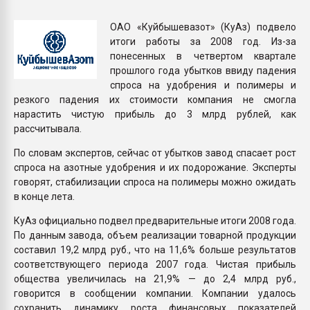
Всё, что касается выду
бутылок
ОАО «Куйбышевазот» (КуАз) подвело
итоги работы за 2008 год. Из-за
понесенных в четвертом квартале
ПЕРЕЙТИ НА 
прошлого года убытков ввиду падения
спроса на удобрения и полимеры и
резкого падения их стоимости компания не смогла
нарастить чистую прибыль до 3 млрд рублей, как
рассчитывала.
По словам экспертов, сейчас от убытков завод спасает рост
спроса на азотные удобрения и их подорожание. Эксперты
говорят, стабилизации спроса на полимеры можно ожидать
в конце лета.
КуАз официально подвел предварительные итоги 2008 года.
По данным завода, объем реализации товарной продукции
составил 19,2 млрд руб., что на 11,6% больше результатов
соответствующего периода 2007 года. Чистая прибыль
общества увеличилась на 21,9% — до 2,4 млрд руб.,
говорится в сообщении компании. Компании удалось
сохранить динамику роста финансовых показателей