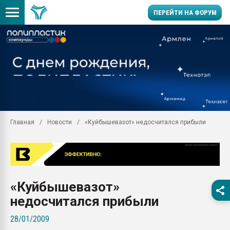
ПЕРЕЙТИ НА ФОРУМ
Продажа готового бизн
производство SPC лам
цикла
29.07.2026 ФРП помог 
заводу пластмасс" зах
ППЭ
Главная
Новости
«Куйбышевазот» недосчитался прибыли
Помощь в подборе мат
Вакуум-формовочные 
ближайшее подмосковье
Подмосковье, Москва
28.07.2026 Автоматиза
«Куйбышевазот»
первый план в перераб
пластмасс
недосчитался прибыли
28.07.2026 "Техноникол
28/01/2009
ситуацией на строител