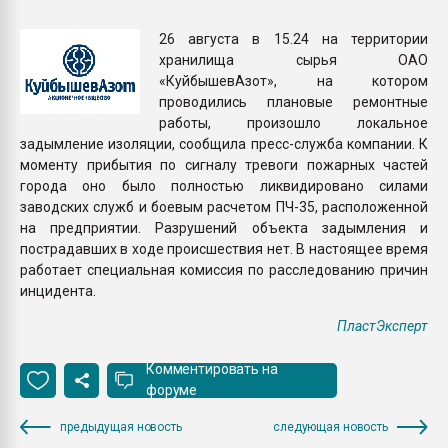
Всё, что касается выду
бутылок
26 августа в 15.24 на территории
хранилища сырья ОАО
«КуйбышевАзот», на котором
ПЕРЕЙТИ НА 
проводились плановые ремонтные
работы, произошло локальное
задымление изоляции, сообщила пресс-служба компании. К
моменту прибытия по сигналу тревоги пожарных частей
города оно было полностью ликвидировано силами
заводских служб и боевым расчетом ПЧ-35, расположенной
на предприятии. Разрушений объекта задымления и
пострадавших в ходе происшествия нет. В настоящее время
работает специальная комиссия по расследованию причин
инцидента.
ПластЭксперт
Комментировать на
форуме
предыдущая новость
следующая новость