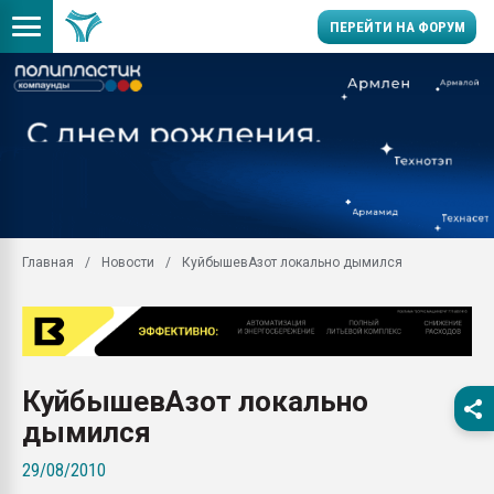
ПЕРЕЙТИ НА ФОРУМ
Продажа готового бизн
производство SPC лам
цикла
29.07.2026 ФРП помог 
заводу пластмасс" зах
ППЭ
Главная
Новости
КуйбышевАзот локально дымился
Помощь в подборе мат
Вакуум-формовочные 
ближайшее подмосковье
Подмосковье, Москва
28.07.2026 Автоматиза
КуйбышевАзот локально
первый план в перераб
пластмасс
дымился
28.07.2026 "Техноникол
29/08/2010
ситуацией на строител