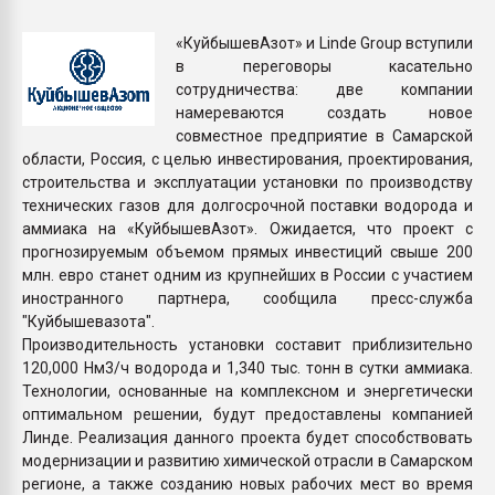
Armaloy PC/ABS-1IM че
«КуйбышевАзот» и Linde Group вступили
в переговоры касательно
ПЕРЕЙТИ НА 
сотрудничества: две компании
намереваются создать новое
совместное предприятие в Самарской
области, Россия, с целью инвестирования, проектирования,
строительства и эксплуатации установки по производству
технических газов для долгосрочной поставки водорода и
аммиака на «КуйбышевАзот». Ожидается, что проект с
прогнозируемым объемом прямых инвестиций свыше 200
млн. евро станет одним из крупнейших в России с участием
иностранного партнера, сообщила пресс-служба
"Куйбышевазота".
Производительность установки составит приблизительно
120,000 Нм3/ч водорода и 1,340 тыс. тонн в сутки аммиака.
Технологии, основанные на комплексном и энергетически
оптимальном решении, будут предоставлены компанией
Линде. Реализация данного проекта будет способствовать
модернизации и развитию химической отрасли в Самарском
регионе, а также созданию новых рабочих мест во время