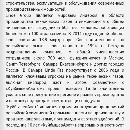
строительства, эксплуатации и обслуживания современных
производственных мощностей.
Linde Group является мировым лидером в области
производства технических газов и инжиниринга с общей
численностью сотрудников 50,5 тыс. человек, работающих
более чем в 100 странах мира. В 2011 году годовой оборот
Linde составил 13,8 млрд евро. Свою деятельность на
российском рынке Linde начала в 1994 г. Сегодня
подразделения компании, с общей численностью
сотрудников около 700 чел., функционируют в Москве,
Санкт-Петербурге, Самаре, Екатеринбурге и других городах
России. В Самаре Linde Газ присутствует с 2006 года и
является ключевым игроком на рынке технических газов,
включая кислород, азот и аргон. Совместный с
«КуйбышевАзотом» проект позволит Linde значительно
усилить свое присутствие в регионе и развить производство
и поставку водорода и сопутствующих продуктов.
"КуйбышевАзот" является одним из ведущих предприятий
российской химической промышленности по производству и
продаже капролактама, полиамида и азотных удобрений. В
последние 10 лет «КуйбышевАзот» непрерывно инвестирует