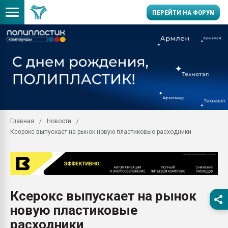
ПЕРЕЙТИ НА ФОРУМ
28.07.2026 Автоматиза
первый план в перераб
пластмасс
28.07.2026 "Техноникол
ситуацией на строител
Всё, что касается выду
Главная
Новости
бутылок
Ксерокс выпускает на рынок новую пластиковые расходники
Материал поверхности 
вакуумного формовани
Продам отходы Компо
поликарбоната и АБС-п
Armaloy PC/ABS-1IM че
Ксерокс выпускает на рынок
26.07.2022 "Сибирский т
новую пластиковые
намного дороже
расходники
Профильная литератур