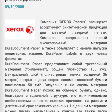
покупка, обмен
09/10/2008
ПЕРЕЙТИ НА 
Компания "XEROX Россия" расширяет
ассортимент синтетической продукции
для цветной лазерной печати.
Компания представляет новый
высокопрочный материал
DuraDocument Paper, а также объявляет о начале выпуска
полимерных наклеек DuraPaper Labels в двух новых
форматах.
DuraDocument Paper представляет собой трехслойный
материал (триламинат), общей плотностью 155 гм2.
Центральный слой (полиэстровая пленка толщиной 36
микрон) покрыт с двух сторон слоями глянцевой бумаги
плотностью 50 гм2. Визуально и на ощупь материал
DuraDocument Paper похож на обычную бумагу, однако,
благодаря специальной структуре, его отличительными
особенностями являются высокая прочность на разрыв и
длительный срок архивного хранения. На данном материале
можно писать карандашом и ручкой. Он также легко