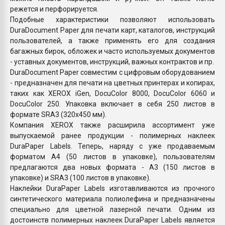
режется и перфорируется.
Подобные характеристики позволяют использовать
DuraDocument Paper для печати карт, каталогов, инструкций
пользователей, а также применять его для создания
багажных бирок, обложек и часто используемых документов
- уставных документов, инструкций, важных контрактов и пр.
DuraDocument Paper совместим с цифровым оборудованием
- предназначен для печати на цветных принтерах и копирах,
таких как XEROX iGen, DocuColor 8000, DocuColor 6060 и
DocuColor 250. Упаковка включает в себя 250 листов в
формате SRA3 (320х450 мм).
Компания XEROX также расширила ассортимент уже
выпускаемой ранее продукции - полимерных наклеек
DuraPaper Labels. Теперь, наряду с уже продаваемым
форматом А4 (50 листов в упаковке), пользователям
предлагаются два новых формата - А3 (150 листов в
упаковке) и SRА3 (100 листов в упаковке).
Наклейки DuraPaper Labels изготавливаются из прочного
синтетического материала полиолефина и предназначены
специально для цветной лазерной печати. Одним из
достоинств полимерных наклеек DuraPaper Labels является