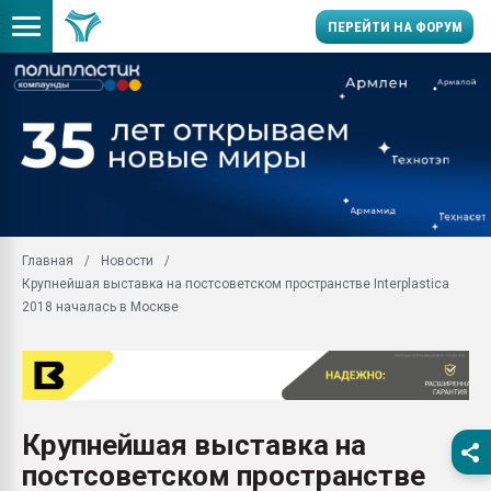
ПЕРЕЙТИ НА ФОРУМ
Продажа готового бизн
производство SPC лам
цикла
29.07.2026 ФРП помог 
заводу пластмасс" зах
ППЭ
Главная
Новости
Помощь в подборе мат
Крупнейшая выставка на постсоветском пространстве Interplastica
Вакуум-формовочные 
2018 началась в Москве
ближайшее подмосковье
Подмосковье, Москва
28.07.2026 Автоматиза
первый план в перераб
пластмасс
Крупнейшая выставка на
28.07.2026 "Техноникол
постсоветском пространстве
ситуацией на строител