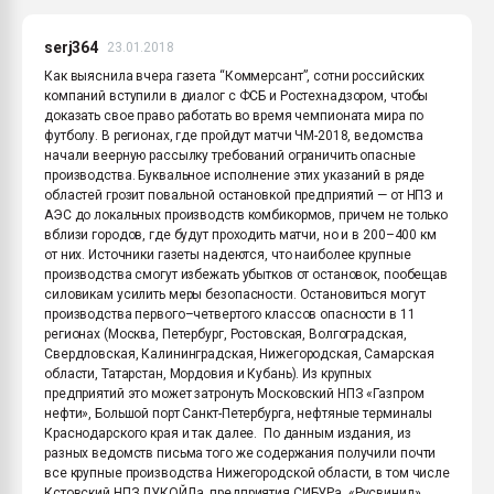
serj364
23.01.2018
Как выяснила вчера газета “Коммерсант”, сотни российских
компаний вступили в диалог с ФСБ и Ростехнадзором, чтобы
доказать свое право работать во время чемпионата мира по
футболу. В регионах, где пройдут матчи ЧМ-2018, ведомства
начали веерную рассылку требований ограничить опасные
производства. Буквальное исполнение этих указаний в ряде
областей грозит повальной остановкой предприятий — от НПЗ и
АЭС до локальных производств комбикормов, причем не только
вблизи городов, где будут проходить матчи, но и в 200–400 км
от них. Источники газеты надеются, что наиболее крупные
производства смогут избежать убытков от остановок, пообещав
силовикам усилить меры безопасности. Остановиться могут
производства первого–четвертого классов опасности в 11
регионах (Москва, Петербург, Ростовская, Волгоградская,
Свердловская, Калининградская, Нижегородская, Самарская
области, Татарстан, Мордовия и Кубань). Из крупных
предприятий это может затронуть Московский НПЗ «Газпром
нефти», Большой порт Санкт-Петербурга, нефтяные терминалы
Краснодарского края и так далее. По данным издания, из
разных ведомств письма того же содержания получили почти
все крупные производства Нижегородской области, в том числе
Кстовский НПЗ ЛУКОЙЛа, предприятия СИБУРа, «Русвинил»,