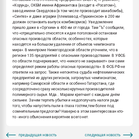
«Корунд», ОКБМ имени Африкантова (входит в «Росатом»),
завод имени Свердлова (в том числе производит авиабомбы),
«Синтез» и даже аграрии (племзавод «Пушкинское» в 200 км
должен остановить выпуск комбикормов). Уведомление
пришло даже в «Оргхим» в 400 км от города. Там “Ъ” сообщили,
что «отрицательно относятся к идее поголовной остановки
опасных производств области, особенно тех, которые
находятся на большом удалении от объектов чемпионата
мира». В минпроме Нижегородской области уточнили, что в
регионе 135 предприятий с опасными производствами. В УФСБ
по области подчеркивают, что «никого не закрывают» они сами
определяют режим работы опасных производств». В ФСБ РФ не
ответили на запрос. Также непонятна судьба нефтехимических
предприятий из других регионов, затронутых чемпионатом,
например Самарской области и особенно Татарстана, где
сосредоточено сразу несколько крупных производителей
полимерного сырья. Мда... Маразм крепчает с каждым днём
сильнее. Зачем терпеть убытки и недополучать налоги ради
того, чтобы напустить пыли в глаза гостям,тем более под
сомнительным предлогом? Наверно в этом заинтересован кто-
то - иного объяснения вероятнее всего нет.
предыдущая новость
следующая новость