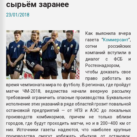
сырьём заранее
покупка, обмен
23/01/2018
ПЕРЕЙТИ НА 
Как выяснила вчера
газета “
Коммерсант
”,
сотни российских
компаний вступили в
диалог с ФСБ и
Ростехнадзором,
чтобы доказать свое
право работать во
время чемпионата мира по футболу. В регионах, где пройдут
матчи ЧМ-2018, ведомства начали веерную рассылку
требований ограничить опасные производства. Буквальное
исполнение этих указаний в ряде областей грозит повальной
остановкой предприятий — от НПЗ и АЭС до локальных
производств комбикормов, причем не только вблизи
городов, где будут проходить матчи, но и в 200–400 км от
них. Источники газеты надеются, что наиболее крупные
производства смогут избежать убытков от остановок,