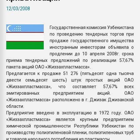
Всё, что касается выду
12/03/2008
бутылок
Государственная комиссия Узбекистана
ПЕРЕЙТИ НА 
по проведению тендерных торгов при
продаже государственного имущества
иностранным инвесторам объявила о
продлении до 10 апреля 2008г. срока
приема тендерных предложений по реализации 57,67%
пакета акций ОАО «Жиззахпластмасса».
Предлагается к продаже 51 276 (пятьдесят одна тысяча
двести семьдесят шесть) штук простых акций ОАО
«Жиззахпластмасса», что составляет 57,67% всех
эмитированных предприятием акций. ОАО
«Жиззахпластмасса» расположено в г. Джизак Джизакской
области.
Предприятие введено в эксплуатацию в 1972 году. ОАО
«Жиззахпластмасса» является крупным предприятием
химической промышленности Республики Узбекистан по
производству полиэтиленовой пленки, полиэтиленовых труб
и товаров народного потребления из пластмассы.