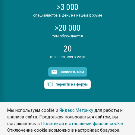
>3 000
специалистов в день на нашем форуме
>20 000
тем обсуждается
20
стран со всего мира
написать нам
перейти на форум
Мы используем cookie и
Яндекс.Метрику
для работы и
ПластЭксперт © 2006. Все права защищены
анализа сайта. Продолжая пользоваться сайтом, вы
Разрешается копирование материалов сайта с обязательной
ссылкой на www.e-plastic.ru
соглашаетесь с
Политикой в отношении файлов cookie
.
Отключение cookie возможно в настройках браузера.
Разработка сайта