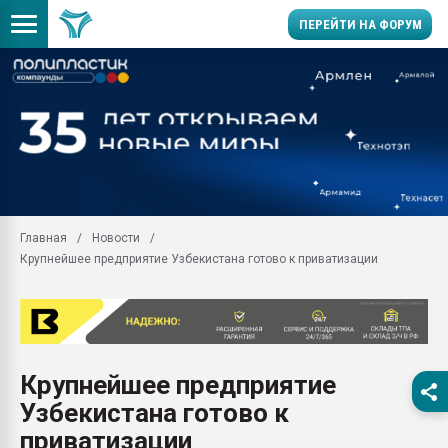
ПЕРЕЙТИ НА ФОРУМ
Продажа готового бизн
производство SPC лам
цикла
29.07.2026 ФРП помог 
заводу пластмасс" зах
ППЭ
Главная
Новости
Помощь в подборе мат
Крупнейшее предприятие Узбекистана готово к приватизации
Вакуум-формовочные 
ближайшее подмосковье
Подмосковье, Москва
28.07.2026 Автоматиза
первый план в перераб
Крупнейшее предприятие
пластмасс
Узбекистана готово к
28.07.2026 "Техноникол
ситуацией на строител
приватизации