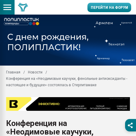
ПЕРЕЙТИ НА ФОРУМ
Помощь в подборе мат
Вакуум-формовочные 
ближайшее подмосковье
Подмосковье, Москва
28.07.2026 Автоматиза
первый план в перераб
Главная
Новости
пластмасс
Конференция на «Неодимовые каучуки, фенольные антиоксиданты -
28.07.2026 "Техноникол
настоящее и будущее» состоялась в Стерлитамаке
ситуацией на строител
Всё, что касается выду
бутылок
Материал поверхности 
вакуумного формовани
Конференция на
«Неодимовые каучуки,
Продам отходы Компо
поликарбоната и АБС-п