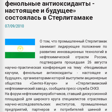
фенольные антиоксиданты -
Armaloy PC/ABS-1IM че
настоящее и будущее»
состоялась в Стерлитамаке
ПЕРЕЙТИ НА 
07/09/2010
О том, что промышленный Стерлитамак
занимает лидирующее положение по
развитию инновационных технологий в
нефтехимической отрасли России,
подтвердила прошедшая 26 августа
научно-практическая конференция на тему: «Неодимовые
каучуки, фенольные антиоксиданты - настоящее и
будущее», организаторами которой выступили акционерные
общества «Синтез-Каучук» и «Стерлитамакский
нефтехимический завод», сообщила пресс-служба СНХЗ.
На форум нефтехимпереработчиков, ставший дискуссионной
площадкой для широкого круга специалистов отраслевых
научно-исследовательских институтов, промышленных
предприятий, партнеров и потребителей шинной и