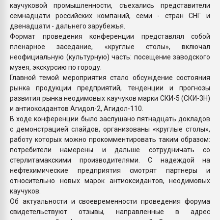
каучуковой промышленности, съехались представители
семнадцати российских компаний, семи - стран СНГ и
двенадцати - дальнего зарубежья.
Формат проведения конференции представлял собой
пленарное заседание, «круглые столы», включал
неофициальную (культурную) часть: посещение заводского
музея, экскурсию по городу.
Главной темой мероприятия стало обсуждение состояния
рынка продукции предприятий, тенденции и прогнозы
развития рынка неодимовых каучуков марки СКИ-5 (СКИ-3Н)
и антиоксидантов Агидол-2, Агидол-110.
В ходе конференции было заслушано пятнадцать докладов
с демонстрацией слайдов, организованы «круглые столы»,
работу которых можно прокомментировать таким образом:
потребители намерены и дальше сотрудничать со
стерлитамакскими производителями. С надеждой на
нефтехимические предприятия смотрят партнеры и
относительно новых марок антиоксидантов, неодимовых
каучуков.
Об актуальности и своевременности проведения форума
свидетельствуют отзывы, направленные в адрес