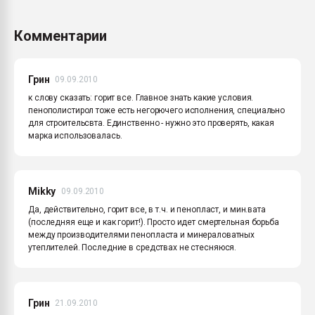
Комментарии
Грин
09.09.2010
к слову сказать: горит все. Главное знать какие условия.
пенополистирол тоже есть негорючего исполнения, специально
для строительсвта. Единственно - нужно это проверять, какая
марка использовалась.
Mikky
09.09.2010
Да, действительно, горит все, в т.ч. и пенопласт, и мин.вата
(последняя еще и как горит!). Просто идет смертельная борьба
между производителями пенопласта и минераловатных
утеплителей. Последние в средствах не стесняюся.
Грин
21.09.2010