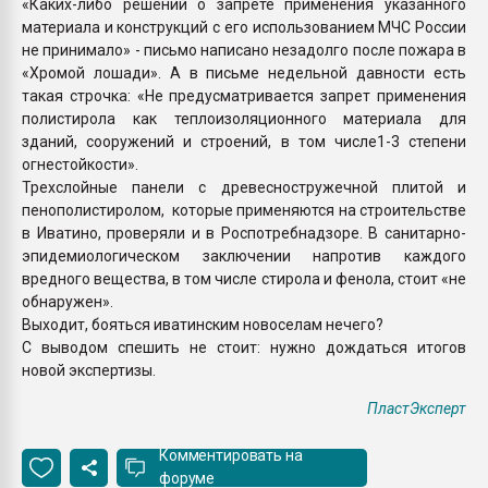
«Каких-либо решений о запрете применения указанного
материала и конструкций с его использованием МЧС России
не принимало» - письмо написано незадолго после пожара в
«Хромой лошади». А в письме недельной давности есть
такая строчка: «Не предусматривается запрет применения
полистирола как теплоизоляционного материала для
зданий, сооружений и строений, в том числе1-3 степени
огнестойкости».
Трехслойные панели с древесностружечной плитой и
пенополистиролом, которые применяются на строительстве
в Иватино, проверяли и в Роспотребнадзоре. В санитарно-
эпидемиологическом заключении напротив каждого
вредного вещества, в том числе стирола и фенола, стоит «не
обнаружен».
Выходит, бояться иватинским новоселам нечего?
С выводом спешить не стоит: нужно дождаться итогов
новой экспертизы.
ПластЭксперт
Комментировать на
форуме