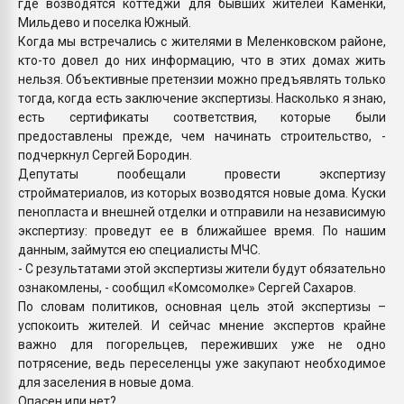
где возводятся коттеджи для бывших жителей Каменки,
Мильдево и поселка Южный.
Когда мы встречались с жителями в Меленковском районе,
кто-то довел до них информацию, что в этих домах жить
нельзя. Объективные претензии можно предъявлять только
тогда, когда есть заключение экспертизы. Насколько я знаю,
есть сертификаты соответствия, которые были
предоставлены прежде, чем начинать строительство, -
подчеркнул Сергей Бородин.
Депутаты пообещали провести экспертизу
стройматериалов, из которых возводятся новые дома. Куски
пенопласта и внешней отделки и отправили на независимую
экспертизу: проведут ее в ближайшее время. По нашим
данным, займутся ею специалисты МЧС.
- С результатами этой экспертизы жители будут обязательно
ознакомлены, - сообщил «Комсомолке» Сергей Сахаров.
По словам политиков, основная цель этой экспертизы –
успокоить жителей. И сейчас мнение экспертов крайне
важно для погорельцев, переживших уже не одно
потрясение, ведь переселенцы уже закупают необходимое
для заселения в новые дома.
Опасен или нет?