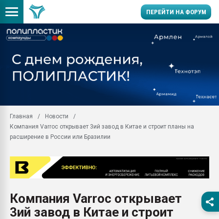
ПЕРЕЙТИ НА ФОРУМ
Помощь в подборе мат
Вакуум-формовочные 
ближайшее подмосковье
Подмосковье, Москва
28.07.2026 Автоматиза
первый план в перераб
Главная
Новости
пластмасс
Компания Varroc открывает 3ий завод в Китае и строит планы на
28.07.2026 "Техноникол
расширение в России или Бразилии
ситуацией на строител
Всё, что касается выду
бутылок
Материал поверхности 
вакуумного формовани
Компания Varroc открывает
3ий завод в Китае и строит
Продам отходы Компо
поликарбоната и АБС-п