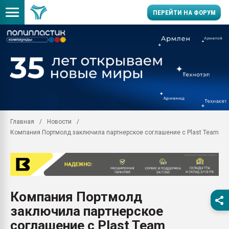
ПЕРЕЙТИ НА ФОРУМ
Продажа готового бизн
производство SPC лам
цикла
29.07.2026 ФРП помог 
заводу пластмасс" зах
ППЭ
Главная
Новости
Помощь в подборе мат
Компания Портмолд заключила партнерское соглашение с Plast Team
Вакуум-формовочные 
ближайшее подмосковье
Подмосковье, Москва
28.07.2026 Автоматиза
первый план в перераб
Компания Портмолд
пластмасс
заключила партнерское
28.07.2026 "Техноникол
ситуацией на строител
соглашение с Plast Team