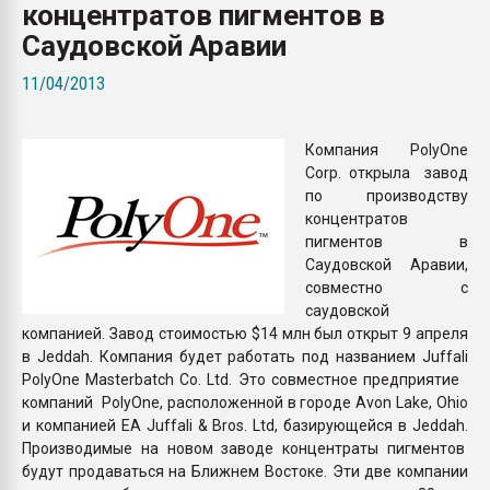
концентратов пигментов в
пластмасс
Саудовской Аравии
28.07.2026 "Техноникол
ситуацией на строител
11/04/2013
ПЕРЕЙТИ НА 
Компания PolyOne
Corp. открыла завод
по производству
концентратов
пигментов в
Саудовской Аравии,
совместно с
саудовской
компанией. Завод стоимостью $14 млн был открыт 9 апреля
в Jeddah. Компания будет работать под названием Juffali
PolyOne Masterbatch Co. Ltd. Это совместное предприятие
компаний PolyOne, расположенной в городе Avon Lake, Ohio
и компанией EA Juffali & Bros. Ltd, базирующейся в Jeddah.
Производимые на новом заводе концентраты пигментов
будут продаваться на Ближнем Востоке. Эти две компании