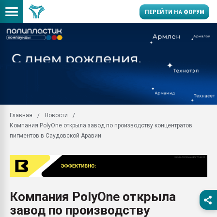
ПЕРЕЙТИ НА ФОРУМ
11.09.2020 Нанотрубки
универсальны, что рос
умельцы изготовили м
колонок полностью из 
Продажа готового бизн
производство SPC лам
цикла
Главная
Новости
Компания PolyOne открыла завод по производству концентратов
29.07.2026 ФРП помог 
заводу пластмасс" зах
пигментов в Саудовской Аравии
ППЭ
Помощь в подборе мат
Вакуум-формовочные 
ближайшее подмосковье
Подмосковье, Москва
Компания PolyOne открыла
завод по производству
28.07.2026 Автоматиза
первый план в перераб