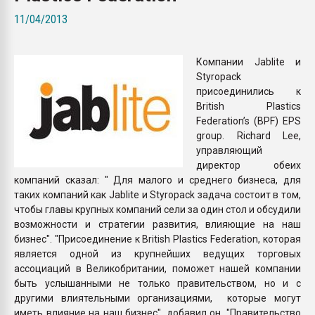
Всё, что касается выду
11/04/2013
бутылок
Компании Jablite и
ПЕРЕЙТИ НА 
Styropack
присоединились к
British Plastics
Federation’s (BPF) EPS
group. Richard Lee,
управляющий
директор обеих
компаний сказал: " Для малого и среднего бизнеса, для
таких компаний как Jablite и Styropack задача состоит в том,
чтобы главы крупных компаний сели за один стол и обсудили
возможности и стратегии развития, влияющие на наш
бизнес". "Присоединение к British Plastics Federation, которая
является одной из крупнейших ведущих торговых
ассоциаций в Великобритании, поможет нашей компании
быть услышанными не только правительством, но и с
другими влиятельными организациями, которые могут
иметь влияние на наш бизнес", добавил он. "Правительство