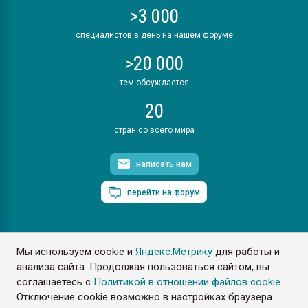
>3 000
специалистов в день на нашем форуме
>20 000
тем обсуждается
20
стран со всего мира
написать нам
перейти на форум
Мы используем cookie и
Яндекс.Метрику
для работы и
ПластЭксперт © 2006. Все права защищены
анализа сайта. Продолжая пользоваться сайтом, вы
Разрешается копирование материалов сайта с обязательной
ссылкой на www.e-plastic.ru
соглашаетесь с
Политикой в отношении файлов cookie
.
Отключение cookie возможно в настройках браузера.
Разработка сайта