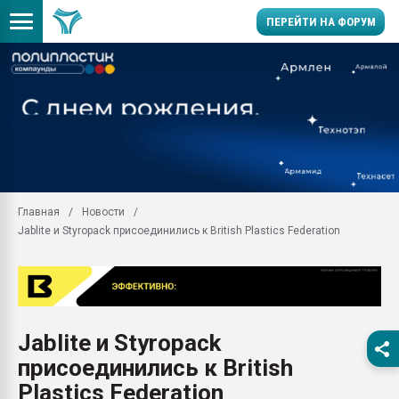
ПЕРЕЙТИ НА ФОРУМ
Продажа готового бизн
производство SPC лам
цикла
29.07.2026 ФРП помог 
заводу пластмасс" зах
ППЭ
Главная
Новости
Помощь в подборе мат
Jablite и Styropack присоединились к British Plastics Federation
Вакуум-формовочные 
ближайшее подмосковье
Подмосковье, Москва
28.07.2026 Автоматиза
первый план в перераб
Jablite и Styropack
пластмасс
присоединились к British
28.07.2026 "Техноникол
ситуацией на строител
Plastics Federation