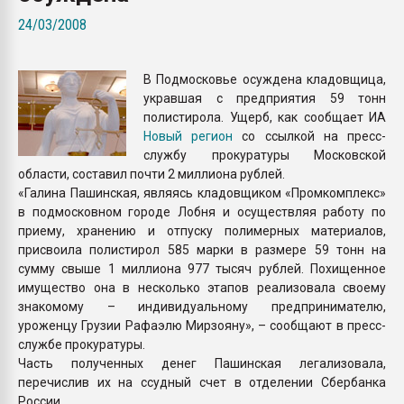
Всё, что касается выду
24/03/2008
бутылок
В Подмосковье осуждена кладовщица,
ПЕРЕЙТИ НА 
укравшая с предприятия 59 тонн
полистирола. Ущерб, как сообщает ИА
Новый регион
со ссылкой на пресс-
службу прокуратуры Московской
области, составил почти 2 миллиона рублей.
«Галина Пашинская, являясь кладовщиком «Промкомплекс»
в подмосковном городе Лобня и осуществляя работу по
приему, хранению и отпуску полимерных материалов,
присвоила полистирол 585 марки в размере 59 тонн на
сумму свыше 1 миллиона 977 тысяч рублей. Похищенное
имущество она в несколько этапов реализовала своему
знакомому – индивидуальному предпринимателю,
уроженцу Грузии Рафаэлю Мирзояну», – сообщают в пресс-
службе прокуратуры.
Часть полученных денег Пашинская легализовала,
перечислив их на ссудный счет в отделении Сбербанка
России.