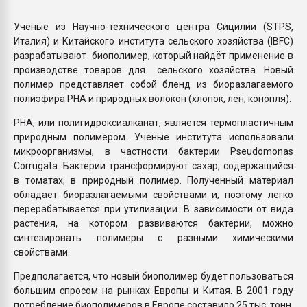
Всё, что касается выду
бутылок
Ученые из Научно-технического центра Сицилии (STPS,
Италия) и Китайского института сельского хозяйства (IBFC)
разрабатывают биополимер, который найдёт применение в
ПЕРЕЙТИ НА 
производстве товаров для сельского хозяйства. Новый
полимер представляет собой бленд из биоразлагаемого
полиэфира PHA и природных волокон (хлопок, лен, конопля).
PHA, или полигидроксиалканат, является термопластичным
природным полимером. Ученые института использовали
микроорганизмы, в частности бактерии Pseudomonas
Сorrugata. Бактерии трансформируют сахар, содержащийся
в томатах, в природный полимер. Полученный материал
обладает биоразлагаемыми свойствами и, поэтому легко
перерабатывается при утилизации. В зависимости от вида
растения, на котором развиваются бактерии, можно
синтезировать полимеры с разными химическими
свойствами.
Предполагается, что новый биополимер будет пользоваться
большим спросом на рынках Европы и Китая. В 2001 году
потребление биополимеров в Европе составило 25 тыс. тонн.