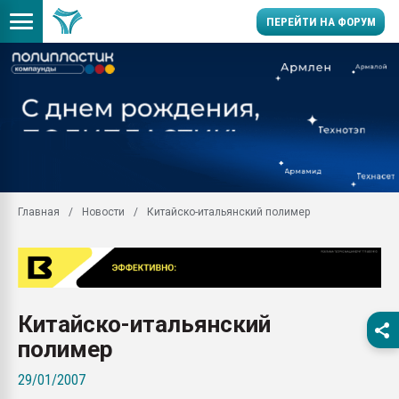
ПЕРЕЙТИ НА ФОРУМ
Продажа готового бизн
производство SPC лам
цикла
29.07.2026 ФРП помог 
заводу пластмасс" зах
ППЭ
Главная
Новости
Китайско-итальянский полимер
Помощь в подборе мат
Вакуум-формовочные 
ближайшее подмосковье
Подмосковье, Москва
28.07.2026 Автоматиза
Китайско-итальянский
первый план в перераб
пластмасс
полимер
28.07.2026 "Техноникол
29/01/2007
ситуацией на строител