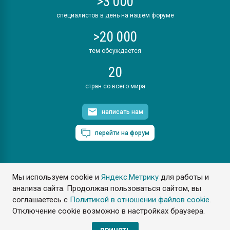
>3 000
специалистов в день на нашем форуме
>20 000
тем обсуждается
20
стран со всего мира
написать нам
перейти на форум
Мы используем cookie и
Яндекс.Метрику
для работы и
ПластЭксперт © 2006. Все права защищены
анализа сайта. Продолжая пользоваться сайтом, вы
Разрешается копирование материалов сайта с обязательной
ссылкой на www.e-plastic.ru
соглашаетесь с
Политикой в отношении файлов cookie
.
Отключение cookie возможно в настройках браузера.
Разработка сайта