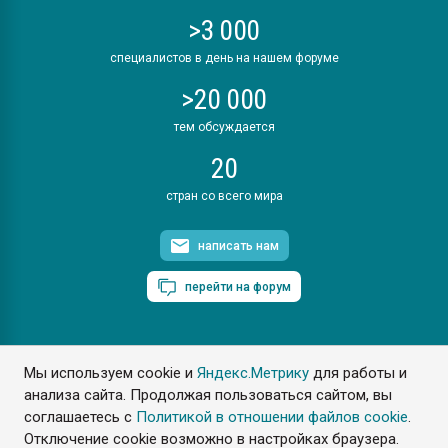
>3 000
специалистов в день на нашем форуме
>20 000
тем обсуждается
20
стран со всего мира
написать нам
перейти на форум
Мы используем cookie и
Яндекс.Метрику
для работы и
ПластЭксперт © 2006. Все права защищены
анализа сайта. Продолжая пользоваться сайтом, вы
Разрешается копирование материалов сайта с обязательной
ссылкой на www.e-plastic.ru
соглашаетесь с
Политикой в отношении файлов cookie
.
Отключение cookie возможно в настройках браузера.
Разработка сайта