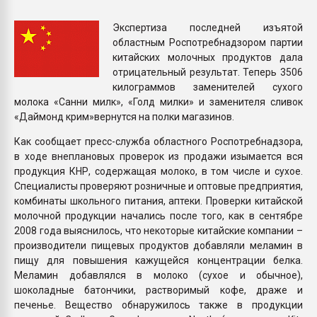
Всё, что касается выду
бутылок
Экспертиза последней изъятой
областным Роспотребнадзором партии
китайских молочных продуктов дала
ПЕРЕЙТИ НА 
отрицательный результат. Теперь 3506
килограммов заменителей сухого
молока «Санни милк», «Голд милки» и заменителя сливок
«Даймонд крим»вернутся на полки магазинов.
Как сообщает пресс-служба областного Роспотребнадзора,
в ходе внеплановых проверок из продажи изымается вся
продукция КНР, содержащая молоко, в том числе и сухое.
Специалисты проверяют розничные и оптовые предприятия,
комбинаты школьного питания, аптеки. Проверки китайской
молочной продукции начались после того, как в сентябре
2008 года выяснилось, что некоторые китайские компании –
производители пищевых продуктов добавляли меламин в
пищу для повышения кажущейся концентрации белка.
Меламин добавлялся в молоко (сухое и обычное),
шоколадные батончики, растворимый кофе, драже и
печенье. Вещество обнаружилось также в продукции