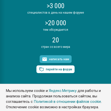
>3 000
специалистов в день на нашем форуме
>20 000
тем обсуждается
20
стран со всего мира
написать нам
перейти на форум
Мы используем cookie и
Яндекс.Метрику
для работы и
ПластЭксперт © 2006. Все права защищены
анализа сайта. Продолжая пользоваться сайтом, вы
Разрешается копирование материалов сайта с обязательной
ссылкой на www.e-plastic.ru
соглашаетесь с
Политикой в отношении файлов cookie
.
Отключение cookie возможно в настройках браузера.
Разработка сайта