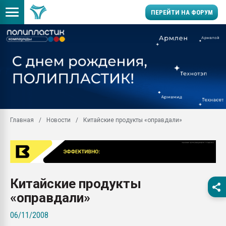
ПЕРЕЙТИ НА ФОРУМ
Продажа готового бизн
производство SPC лам
цикла
29.07.2026 ФРП помог 
заводу пластмасс" зах
ППЭ
Главная
Новости
Китайские продукты «оправдали»
Помощь в подборе мат
Вакуум-формовочные 
ближайшее подмосковье
Подмосковье, Москва
28.07.2026 Автоматиза
Китайские продукты
первый план в перераб
пластмасс
«оправдали»
28.07.2026 "Техноникол
06/11/2008
ситуацией на строител