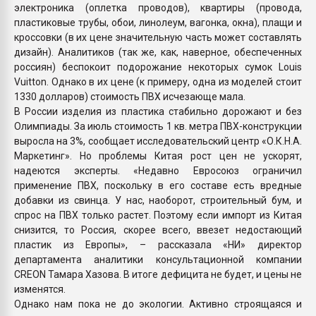
электроника (оплетка проводов), квартиры (провода,
пластиковые трубы, обои, линолеум, вагонка, окна), плащи и
кроссовки (в их цене значительную часть может составлять
дизайн). Аналитиков (так же, как, наверное, обеспеченных
россиян) беспокоит подорожание некоторых сумок Louis
Vuitton. Однако в их цене (к примеру, одна из моделей стоит
1330 долларов) стоимость ПВХ исчезающе мала.
В России изделия из пластика стабильно дорожают и без
Олимпиады. За июль стоимость 1 кв. метра ПВХ-конструкции
выросла на 3%, сообщает исследовательский центр «О.К.Н.А.
Маркетинг». Но проблемы Китая рост цен не ускорят,
надеются эксперты. «Недавно Евросоюз ограничил
применение ПВХ, поскольку в его составе есть вредные
добавки из свинца. У нас, наоборот, строительный бум, и
спрос на ПВХ только растет. Поэтому если импорт из Китая
снизится, то Россия, скорее всего, ввезет недостающий
пластик из Европы», – рассказала «НИ» директор
департамента аналитики консультационной компании
CREON Тамара Хазова. В итоге дефицита не будет, и цены не
изменятся.
Однако нам пока не до экологии. Активно строящаяся и