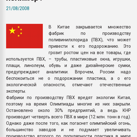
Всё, что касается выду
21/08/2008
бутылок
В Китае закрывается множество
ПЕРЕЙТИ НА 
фабрик по производству
поливинилхлорида (ПВХ), что может
привести к его подорожанию. Это
грозит ростом цен на все товары, где
используется ПВХ, – трубы, пластиковые окна, игрушки,
плащи, линолеум, обувь и даже дизайнерские сумки,
предупреждают аналитики. Впрочем, России надо
беспокоиться не о подорожании пластика, а о его
экологической опасности, отмечают отечественные
эксперты.
Фабрики по производству ПВХ вредят экологии Китая,
поэтому на время Олимпиады многие из них закрыли.
Остановлено около 30% предприятий, а ведь КНР
производит четверть всего ПВХ в мире (12 млн. тонн в год).
Однако даже после того, как погаснет олимпийский огонь,
большинство заводов и не подумает увеличивать
производство второго по популярности пластика в мире