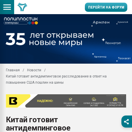
ПЕРЕЙТИ НА ФОРУМ
11.09.2020 Нанотрубки
универсальны, что рос
умельцы изготовили м
колонок полностью из 
Продажа готового бизн
производство SPC лам
цикла
Главная
Новости
Китай готовит антидемпинговое расследование в ответ на
29.07.2026 ФРП помог 
заводу пластмасс" зах
повышение США пошлин на шины
ППЭ
Помощь в подборе мат
Вакуум-формовочные 
ближайшее подмосковье
Подмосковье, Москва
Китай готовит
антидемпинговое
28.07.2026 Автоматиза
первый план в перераб