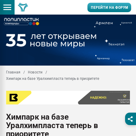
ПЕРЕЙТИ НА ФОРУМ
Продажа готового бизн
производство SPC лам
цикла
29.07.2026 ФРП помог 
заводу пластмасс" зах
ППЭ
Главная
Новости
Помощь в подборе мат
Химпарк на базе Уралхимпласта теперь в приоритете
Вакуум-формовочные 
ближайшее подмосковье
Подмосковье, Москва
28.07.2026 Автоматиза
первый план в перераб
Химпарк на базе
пластмасс
Уралхимпласта теперь в
28.07.2026 "Техноникол
ситуацией на строител
приоритете