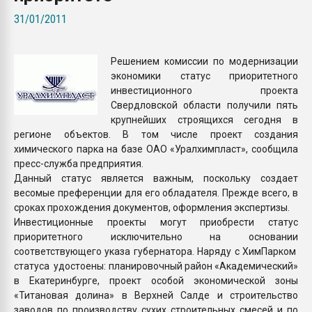
Всё, что касается выду
31/01/2011
бутылок
Решением комиссии по модернизации
ПЕРЕЙТИ НА 
экономики статус приоритетного
инвестиционного проекта
Свердловской области получили пять
крупнейших строящихся сегодня в
регионе объектов. В том числе проект создания
химического парка на базе ОАО «Уралхимпласт», сообщила
пресс-служба предприятия.
Данный статус является важным, поскольку создает
весомые преференции для его обладателя. Прежде всего, в
сроках прохождения документов, оформления экспертизы.
Инвестиционные проекты могут приобрести статус
приоритетного исключительно на основании
соответствующего указа губернатора. Наряду с ХимПарком
статуса удостоены: планировочный район «Академический»
в Екатеринбурге, проект особой экономической зоны
«Титановая долина» в Верхней Салде и строительство
заводов по производству сухих строительных смесей и по