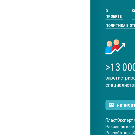
О
К
ПРОЕКТЕ
ПОЛИТИКА В О
>13 00
зарегистрир
специалисто
написа
ПластЭксперт 
Разрешается к
Разработка са