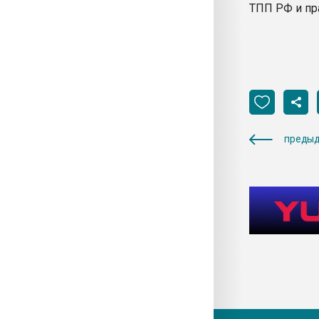
ТПП РФ и пр
предыд