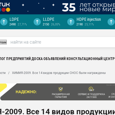
LDPE
LLDPE
HDPE injection
2490
27,71%
2150
26,05%
2190
25,11%
машины:
, с.-в.
ция выходит на
отке
ЛОГ ПРЕДПРИЯТИЙ
ДОСКА ОБЪЯВЛЕНИЙ
КОНСУЛЬТАЦИОННЫЙ ЦЕНТР
ь" довольна
ьном рынке
ости
ХИМИЯ-2009. Все 14 видов продукции СНОС были награждены
ва ПЭТ
пуансона для
я
зиция
ластика
2009. Все 14 видов продукци
рный цвет