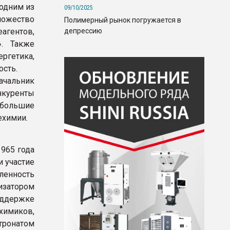
одним из
09/10/2025
ножество
Полимерный рынок погружается в
депрессию
гентов,
». Также
ргетика,
ость.
ачальник
нкуренты
 большие
ехимии.
1965 года
и участие
ленность
изатором
ддержке
химиков,
тронатом