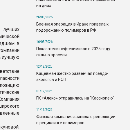
на днях
26/03/2026
Военная операция в Иране привела к
з лучших
подорожанию полимеров в РФ
ической
16/03/2026
шедшем в
Показатели нефтехимиков в 2025 году
омпании
сильно просели
а лучшую
12/12/2025
ветствие
Кацевман жестко развенчал псевдо-
пасности
экологов и РОП
спозицию
01/12/2025
тические
ГК «Алеко» отправилась на "Кассиопею"
Компания
широкого
11/11/2025
авленные
Финская компания заявила о революции
в рециклинге полимеров
уновой,