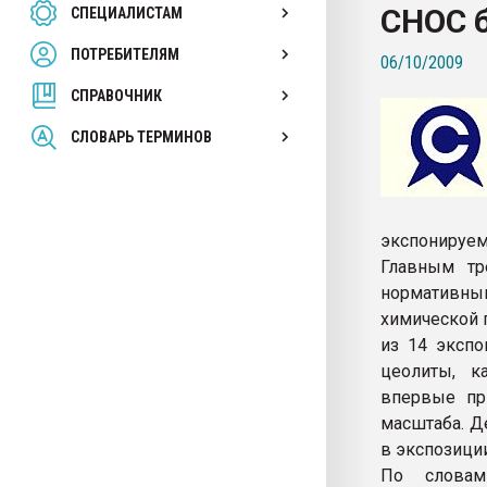
СНОС 
СПЕЦИАЛИСТАМ
26.07.2022 "Сибирский т
намного дороже
ПОТРЕБИТЕЛЯМ
06/10/2009
СПРАВОЧНИК
ПЕРЕЙТИ НА 
СЛОВАРЬ ТЕРМИНОВ
экспонируем
Главным тр
нормативны
химической 
из 14 экспо
цеолиты, к
впервые пр
масштаба. Д
в экспозици
По словам