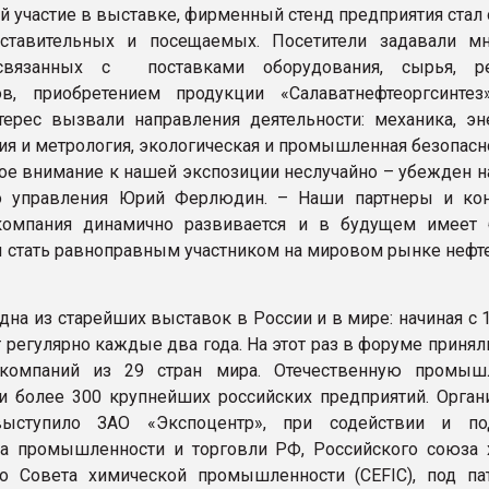
 участие в выставке, фирменный стенд предприятия стал 
ставительных и посещаемых. Посетители задавали м
связанных с поставками оборудования, сырья, реа
ов, приобретением продукции «Салаватнефтеоргсинтез
ерес вызвали направления деятельности: механика, эне
ия и метрология, экологическая и промышленная безопасн
е внимание к нашей экспозиции неслучайно – убежден н
го управления Юрий Ферлюдин. – Наши партнеры и ко
 компания динамично развивается и в будущем имеет
 стать равноправным участником на мировом рынке нефт
дна из старейших выставок в России и в мире: начиная с 
 регулярно каждые два года. На этот раз в форуме принял
компаний из 29 стран мира. Отечественную промыш
и более 300 крупнейших российских предприятий. Орган
ыступило ЗАО «Экспоцентр», при содействии и по
а промышленности и торговли РФ, Российского союза 
о Совета химической промышленности (CEFIC), под па