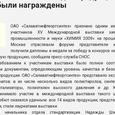
были награждены
итан" стал
ФОРУМ
ОАО «Салаватнефтеоргсинтез» признано одним и
участников XV Международной выставки хим
промышленности и науки «ХИМИЯ 2009»: на про
Москве отраслевом форуме представители к
получили дипломы и медали за победу в конкурсе н
ую продукцию, сообщила пресс-служба СНОС.
ебованием к участникам выставки было полное соот
м документам, определяющим уровень качества и безо
продукции. ОАО «Салаватнефтеоргсинтез» представило эк
натов: в их числе несколько видов полистиролов, синте
атализаторы, полиэтилен высокого давления и др. 
инимало участие в международной выставке такого 
ебют оказался удачным: все 14 видов продукции, предст
и, стали лауреатами выставки.
 начальника отдела стандартизации Надежды Шик