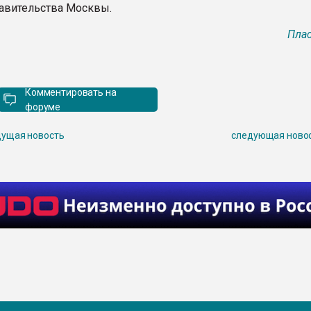
авительства Москвы.
Плас
Комментировать на
форуме
ущая новость
следующая ново