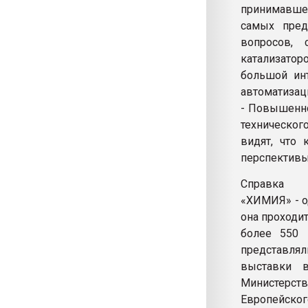
принимавшей
самых пред
вопросов, 
катализатор
большой инт
автоматизац
- Повышенно
техническо
видят, что
перспективы
Справка
«ХИМИЯ» - о
она проходит
более 550 
представлял
выставки в
Министерств
Европейског