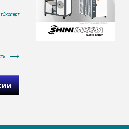
тЭксперт
сть