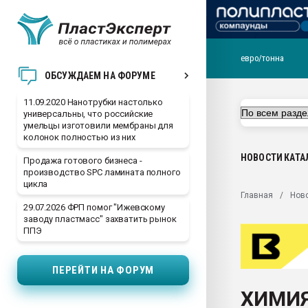
евро/тонна
Вакуум-формовочные 
ОБСУЖДАЕМ НА ФОРУМЕ
ближайшее подмосковье
Подмосковье, Москва
11.09.2020 Нанотрубки настолько
универсальны, что российские
28.07.2026 Автоматиза
умельцы изготовили мембраны для
первый план в перераб
колонок полностью из них
пластмасс
НОВОСТИ
КАТА
Продажа готового бизнеса -
28.07.2026 "Техноникол
производство SPC ламината полного
ситуацией на строител
цикла
Главная
Нов
Всё, что касается выду
29.07.2026 ФРП помог "Ижевскому
бутылок
заводу пластмасс" захватить рынок
ППЭ
Материал поверхности 
вакуумного формовани
ПЕРЕЙТИ НА ФОРУМ
Продам отходы Компо
поликарбоната и АБС-п
ХИМИЯ-
Armaloy PC/ABS-1IM че